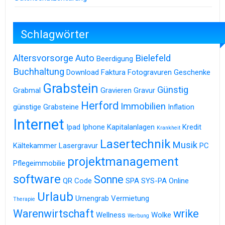
Schlagwörter
Altersvorsorge
Auto
Bielefeld
Beerdigung
Buchhaltung
Download
Faktura
Fotogravuren
Geschenke
Grabstein
Günstig
Grabmal
Gravieren
Gravur
Herford
Immobilien
günstige Grabsteine
Inflation
Internet
Ipad
Iphone
Kapitalanlagen
Kredit
Krankheit
Lasertechnik
Musik
Kältekammer
Lasergravur
PC
projektmanagement
Pflegeimmobilie
software
Sonne
QR Code
SPA
SYS-PA Online
Urlaub
Urnengrab
Vermietung
Therapie
Warenwirtschaft
wrike
Wellness
Wolke
Werbung