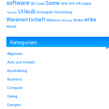
software
Sonne
QR Code
SPA
SYS-PA Online
Urlaub
Urnengrab
Vermietung
Therapie
Warenwirtschaft
wrike
Wellness
Wolke
Werbung
Wüste
Kategorien
Allgemein
Auto und Verkehr
Buchhaltung
Business
Computer
Dating
Energien