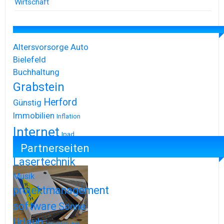
Wirtschaft
Altersvorsorge
Auto
Bielefeld
Buchhaltung
Grabstein
Herford
Günstig
Immobilien
Inflation
Internet
Ipad
Partnerseiten
Iphone
Lasertechnik
Musik
projektmanagement
software
Sonne
Urlaub
Vermietung