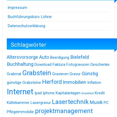
Impressum
Buchführungsbüro Löhne
Datenschutzerklärung
Schlagwörter
Altersvorsorge
Auto
Bielefeld
Beerdigung
Buchhaltung
Download
Faktura
Fotogravuren
Geschenke
Grabstein
Günstig
Grabmal
Gravieren
Gravur
Herford
Immobilien
günstige Grabsteine
Inflation
Internet
Ipad
Iphone
Kapitalanlagen
Kredit
Krankheit
Lasertechnik
Musik
Kältekammer
Lasergravur
PC
projektmanagement
Pflegeimmobilie