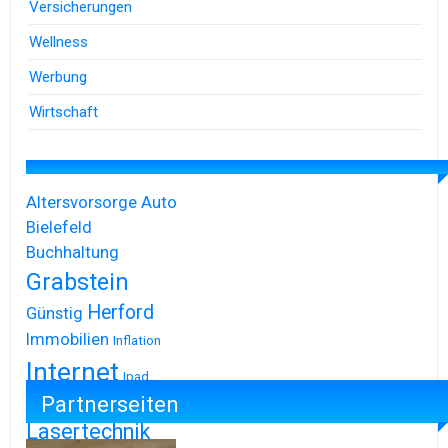
Versicherungen
Wellness
Werbung
Wirtschaft
Altersvorsorge
Auto
Bielefeld
Buchhaltung
Grabstein
Herford
Günstig
Immobilien
Inflation
Internet
Ipad
Partnerseiten
Iphone
Lasertechnik