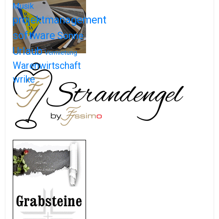
Musik
projektmanagement
software
Sonne
Urlaub
Vermietung
Warenwirtschaft
wrike