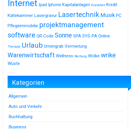
Internet
Ipad
Iphone
Kapitalanlagen
Kredit
Krankheit
Lasertechnik
Musik
Kältekammer
Lasergravur
PC
projektmanagement
Pflegeimmobilie
software
Sonne
QR Code
SPA
SYS-PA Online
Urlaub
Urnengrab
Vermietung
Therapie
Warenwirtschaft
wrike
Wellness
Wolke
Werbung
Wüste
Kategorien
Allgemein
Auto und Verkehr
Buchhaltung
Business