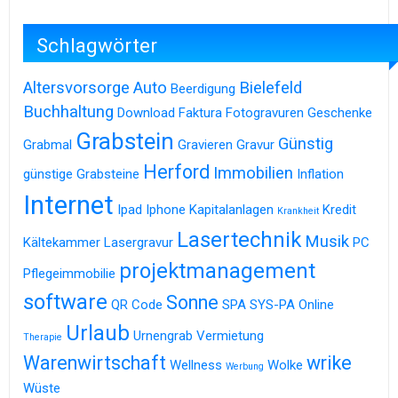
Schlagwörter
Altersvorsorge
Auto
Bielefeld
Beerdigung
Buchhaltung
Download
Faktura
Fotogravuren
Geschenke
Grabstein
Günstig
Grabmal
Gravieren
Gravur
Herford
Immobilien
günstige Grabsteine
Inflation
Internet
Ipad
Iphone
Kapitalanlagen
Kredit
Krankheit
Lasertechnik
Musik
Kältekammer
Lasergravur
PC
projektmanagement
Pflegeimmobilie
software
Sonne
QR Code
SPA
SYS-PA Online
Urlaub
Urnengrab
Vermietung
Therapie
Warenwirtschaft
wrike
Wellness
Wolke
Werbung
Wüste