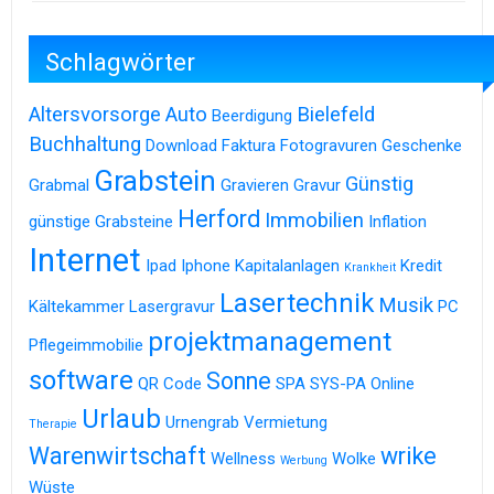
Schlagwörter
Altersvorsorge
Auto
Bielefeld
Beerdigung
Buchhaltung
Download
Faktura
Fotogravuren
Geschenke
Grabstein
Günstig
Grabmal
Gravieren
Gravur
Herford
Immobilien
günstige Grabsteine
Inflation
Internet
Ipad
Iphone
Kapitalanlagen
Kredit
Krankheit
Lasertechnik
Musik
Kältekammer
Lasergravur
PC
projektmanagement
Pflegeimmobilie
software
Sonne
QR Code
SPA
SYS-PA Online
Urlaub
Urnengrab
Vermietung
Therapie
Warenwirtschaft
wrike
Wellness
Wolke
Werbung
Wüste