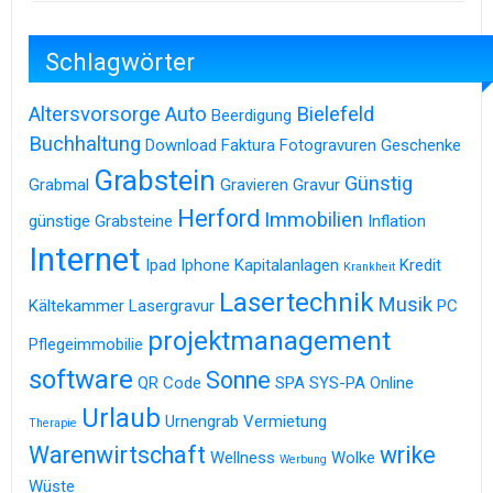
Schlagwörter
Altersvorsorge
Auto
Bielefeld
Beerdigung
Buchhaltung
Download
Faktura
Fotogravuren
Geschenke
Grabstein
Günstig
Grabmal
Gravieren
Gravur
Herford
Immobilien
günstige Grabsteine
Inflation
Internet
Ipad
Iphone
Kapitalanlagen
Kredit
Krankheit
Lasertechnik
Musik
Kältekammer
Lasergravur
PC
projektmanagement
Pflegeimmobilie
software
Sonne
QR Code
SPA
SYS-PA Online
Urlaub
Urnengrab
Vermietung
Therapie
Warenwirtschaft
wrike
Wellness
Wolke
Werbung
Wüste