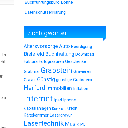
Buchführungsbüro Löhne
Datenschutzerklärung
Schlagwörter
Altersvorsorge
Auto
Beerdigung
Bielefeld
Buchhaltung
Download
hlen
Faktura
Fotogravuren
Geschenke
cht
Grabstein
Grabmal
Gravieren
en
Günstig
Gravur
günstige Grabsteine
Herford
Immobilien
Inflation
Internet
 zu
Ipad
Iphone
Kapitalanlagen
Kredit
Krankheit
Kältekammer
Lasergravur
Lasertechnik
Musik
PC