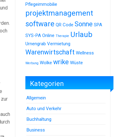
ier
Pflegeimmobilie
 und
projektmanagement
software
rden.
Sonne
QR Code
SPA
doch
Urlaub
SYS-PA Online
Therapie
Urnengrab
Vermietung
Warenwirtschaft
Wellness
wrike
Wolke
Wüste
Werbung
Kategorien
r
e
Allgemein
 zur
Auto und Verkehr
 auch
Buchhaltung
durch
e
Business