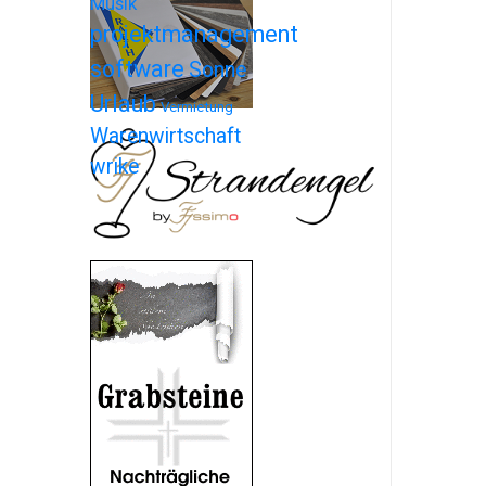
Musik
projektmanagement
software
Sonne
Urlaub
Vermietung
Warenwirtschaft
wrike