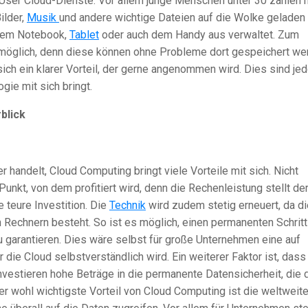
User Cloud-Dienste. Vor allem junge Menschen unter 30 zählen h
ilder,
Musik
und andere wichtige Dateien auf die Wolke geladen
 dem Notebook,
Tablet
oder auch dem Handy aus verwaltet. Zum
öglich, denn diese können ohne Probleme dort gespeichert we
sich ein klarer Vorteil, der gerne angenommen wird. Dies sind je
gie mit sich bringt.
blick
r handelt, Cloud Computing bringt viele Vorteile mit sich. Nicht
Punkt, von dem profitiert wird, denn die Rechenleistung stellt de
e teure Investition. Die
Technik
wird zudem stetig erneuert, da di
 Rechnern besteht. So ist es möglich, einen permanenten Schritt
 garantieren. Dies wäre selbst für große Unternehmen eine auf
r die Cloud selbstverständlich wird. Ein weiterer Faktor ist, dass
investieren hohe Beträge in die permanente Datensicherheit, die 
er wohl wichtigste Vorteil von Cloud Computing ist die weltweit