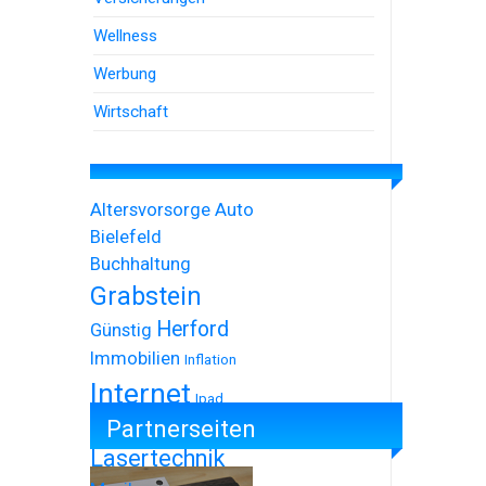
Wellness
Werbung
Wirtschaft
Altersvorsorge
Auto
Bielefeld
Buchhaltung
Grabstein
Herford
Günstig
Immobilien
Inflation
Internet
Ipad
Partnerseiten
Iphone
Lasertechnik