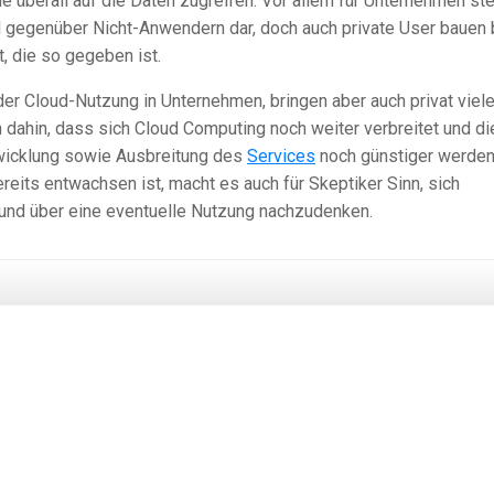
 überall auf die Daten zugreifen. Vor allem für Unternehmen stel
l gegenüber Nicht-Anwendern dar, doch auch private User bauen 
t, die so gegeben ist.
 der Cloud-Nutzung in Unternehmen, bringen aber auch privat viel
n dahin, dass sich Cloud Computing noch weiter verbreitet und di
twicklung sowie Ausbreitung des
Services
noch günstiger werden
eits entwachsen ist, macht es auch für Skeptiker Sinn, sich
 und über eine eventuelle Nutzung nachzudenken.