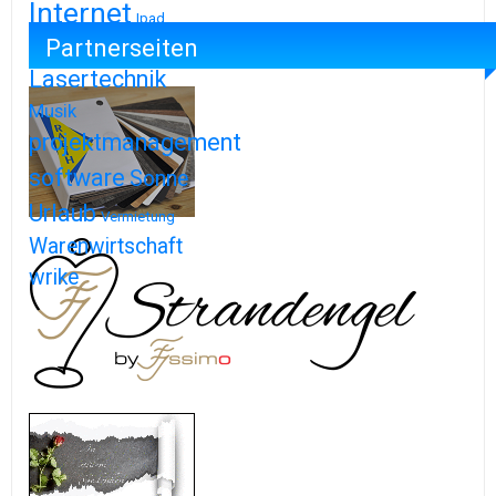
Internet
Ipad
Partnerseiten
Iphone
Lasertechnik
Musik
projektmanagement
software
Sonne
Urlaub
Vermietung
Warenwirtschaft
wrike