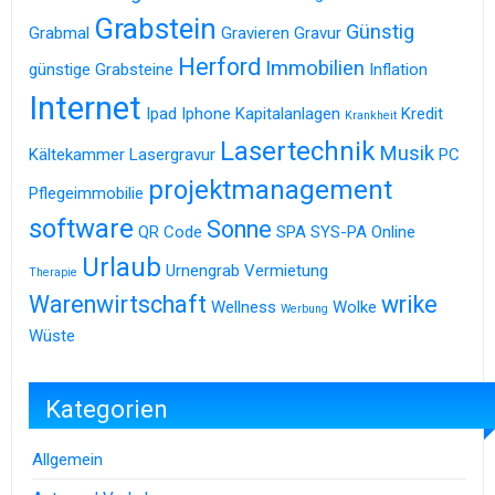
Grabstein
Günstig
Grabmal
Gravieren
Gravur
Herford
Immobilien
günstige Grabsteine
Inflation
Internet
Ipad
Iphone
Kapitalanlagen
Kredit
Krankheit
Lasertechnik
Musik
Kältekammer
Lasergravur
PC
projektmanagement
Pflegeimmobilie
software
Sonne
QR Code
SPA
SYS-PA Online
Urlaub
Urnengrab
Vermietung
Therapie
Warenwirtschaft
wrike
Wellness
Wolke
Werbung
Wüste
Kategorien
Allgemein