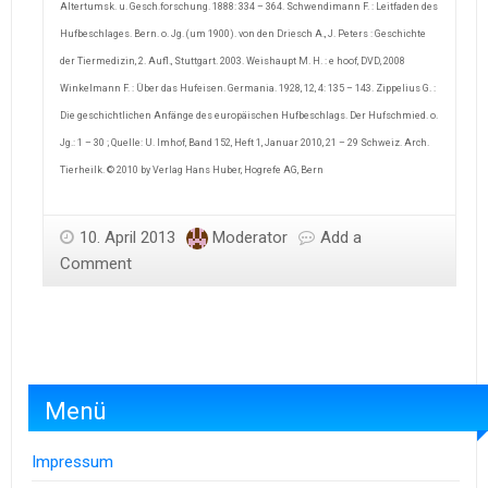
Altertumsk. u. Gesch.forschung. 1888: 334 – 364. Schwendimann F. : Leitfaden des
Hufbeschlages. Bern. o. Jg. (um 1900). von den Driesch A., J. Peters : Geschichte
der Tiermedizin, 2. Aufl., Stuttgart. 2003. Weishaupt M. H. : e hoof, DVD, 2008
Winkelmann F. : Über das Hufeisen. Germania. 1928, 12, 4: 135 – 143. Zippelius G. :
Die geschichtlichen Anfänge des europäischen Hufbeschlags. Der Hufschmied. o.
Jg.: 1 – 30 ; Quelle: U. Imhof, Band 152, Heft 1, Januar 2010, 21 – 29 Schweiz. Arch.
Tierheilk. © 2010 by Verlag Hans Huber, Hogrefe AG, Bern
10. April 2013
Moderator
Add a
Comment
Menü
Impressum