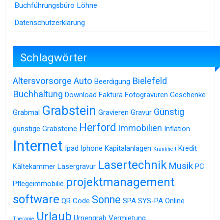
Buchführungsbüro Löhne
Datenschutzerklärung
Schlagwörter
Altersvorsorge
Auto
Bielefeld
Beerdigung
Buchhaltung
Download
Faktura
Fotogravuren
Geschenke
Grabstein
Günstig
Grabmal
Gravieren
Gravur
Herford
Immobilien
günstige Grabsteine
Inflation
Internet
Ipad
Iphone
Kapitalanlagen
Kredit
Krankheit
Lasertechnik
Musik
Kältekammer
Lasergravur
PC
projektmanagement
Pflegeimmobilie
software
Sonne
QR Code
SPA
SYS-PA Online
Urlaub
Urnengrab
Vermietung
Therapie