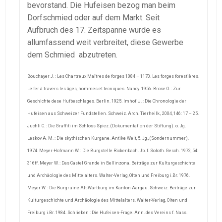
bevorstand. Die Hufeisen bezog man beim
Dorfschmied oder auf dem Markt. Seit
Aufbruch des 17. Zeitspanne wurde es
allumfassend weit verbreitet, diese Gewerbe
dem Schmied abzutreten.
Bouchayer J. : Les Chartreux Maîtres de forges 1084 – 1170. Les forges forestières.
Le fer à travers les âges, hommes et tecniques. Nancy. 1956. Brose O. : Zur
Geschichte dese Hufbeschlages. Berlin. 1925. Imhof U. : Die Chronologie der
Hufeisen aus Schweizer Fundstellen. Schweiz. Arch. Tierheilk., 2004, 146: 17 – 25.
Juchli C. : Die Graffiti im Schloss Spiez. (Dokumentation der Stiftung). o. Jg.
Leskov A. M. : Die skythischen Kurgane. Antike Welt, 5. Jg., (Sondernummer).
1974. Meyer-Hofmann W. : Die Burgstelle Rickenbach. Jb. f. Soloth. Gesch. 1972, 54:
316ff. Meyer W. : Das Castel Grande in Bellinzona. Beiträge zur Kulturgeschichte
und Archäologie des Mittelalters. Walter-Verlag, Olten und Freiburg i.Br. 1976.
Meyer W. : Die Burgruine Alt-Wartburg im Kanton Aargau. Schweiz. Beiträge zur
Kulturgeschichte und Archäologie des Mittelalters. Walter-Verlag, Olten und
Freiburg i.Br. 1984. Schlieben : Die Hufeisen-Frage. Ann. des Vereins f. Nass.