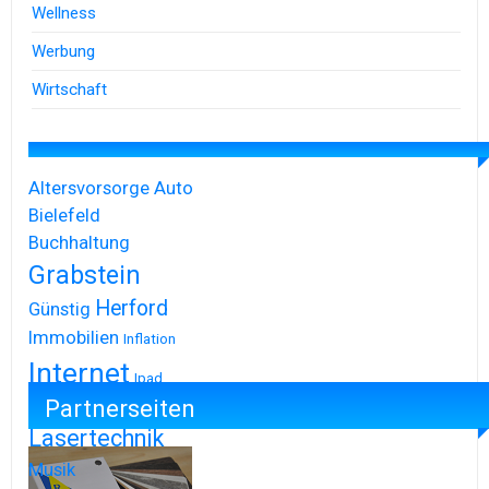
Wellness
Werbung
Wirtschaft
Altersvorsorge
Auto
Bielefeld
Buchhaltung
Grabstein
Herford
Günstig
Immobilien
Inflation
Internet
Ipad
Partnerseiten
Iphone
Lasertechnik
Musik