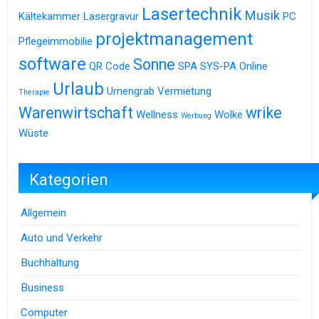
Lasertechnik
Musik
Kältekammer
Lasergravur
PC
projektmanagement
Pflegeimmobilie
software
Sonne
QR Code
SPA
SYS-PA Online
Urlaub
Urnengrab
Vermietung
Therapie
Warenwirtschaft
wrike
Wellness
Wolke
Werbung
Wüste
Kategorien
Allgemein
Auto und Verkehr
Buchhaltung
Business
Computer