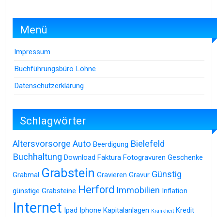
Menü
Impressum
Buchführungsbüro Löhne
Datenschutzerklärung
Schlagwörter
Altersvorsorge
Auto
Bielefeld
Beerdigung
Buchhaltung
Download
Faktura
Fotogravuren
Geschenke
Grabstein
Günstig
Grabmal
Gravieren
Gravur
Herford
Immobilien
günstige Grabsteine
Inflation
Internet
Ipad
Iphone
Kapitalanlagen
Kredit
Krankheit