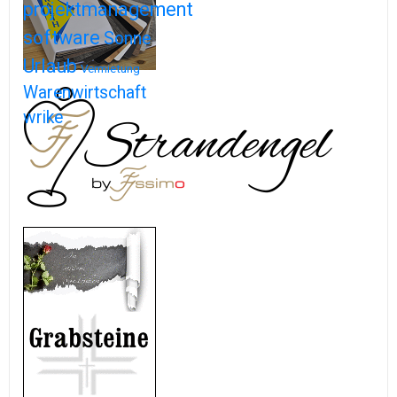
projektmanagement
software
Sonne
Urlaub
Vermietung
Warenwirtschaft
wrike