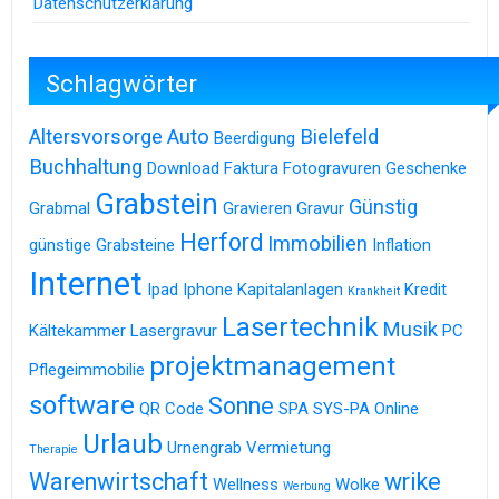
Datenschutzerklärung
Schlagwörter
Altersvorsorge
Auto
Bielefeld
Beerdigung
Buchhaltung
Download
Faktura
Fotogravuren
Geschenke
Grabstein
Günstig
Grabmal
Gravieren
Gravur
Herford
Immobilien
günstige Grabsteine
Inflation
Internet
Ipad
Iphone
Kapitalanlagen
Kredit
Krankheit
Lasertechnik
Musik
Kältekammer
Lasergravur
PC
projektmanagement
Pflegeimmobilie
software
Sonne
QR Code
SPA
SYS-PA Online
Urlaub
Urnengrab
Vermietung
Therapie
Warenwirtschaft
wrike
Wellness
Wolke
Werbung