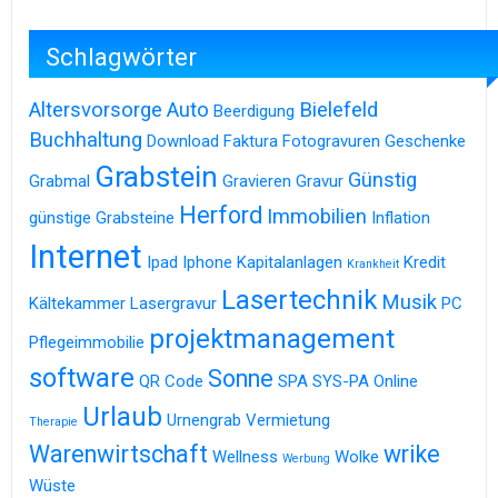
Schlagwörter
Altersvorsorge
Auto
Bielefeld
Beerdigung
Buchhaltung
Download
Faktura
Fotogravuren
Geschenke
Grabstein
Günstig
Grabmal
Gravieren
Gravur
Herford
Immobilien
günstige Grabsteine
Inflation
Internet
Ipad
Iphone
Kapitalanlagen
Kredit
Krankheit
Lasertechnik
Musik
Kältekammer
Lasergravur
PC
projektmanagement
Pflegeimmobilie
software
Sonne
QR Code
SPA
SYS-PA Online
Urlaub
Urnengrab
Vermietung
Therapie
Warenwirtschaft
wrike
Wellness
Wolke
Werbung
Wüste