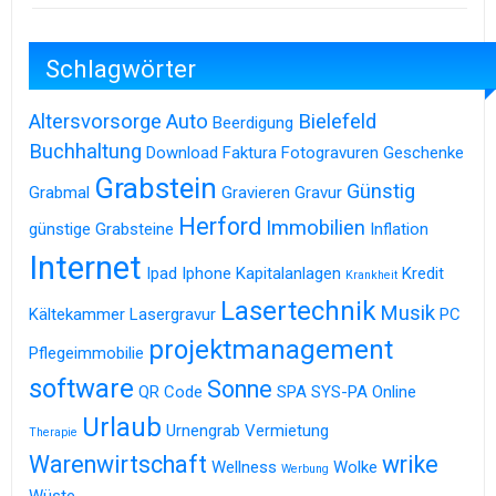
Schlagwörter
Altersvorsorge
Auto
Bielefeld
Beerdigung
Buchhaltung
Download
Faktura
Fotogravuren
Geschenke
Grabstein
Günstig
Grabmal
Gravieren
Gravur
Herford
Immobilien
günstige Grabsteine
Inflation
Internet
Ipad
Iphone
Kapitalanlagen
Kredit
Krankheit
Lasertechnik
Musik
Kältekammer
Lasergravur
PC
projektmanagement
Pflegeimmobilie
software
Sonne
QR Code
SPA
SYS-PA Online
Urlaub
Urnengrab
Vermietung
Therapie
Warenwirtschaft
wrike
Wellness
Wolke
Werbung
Wüste