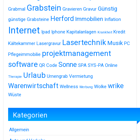
Grabstein
Günstig
Grabmal
Gravieren
Gravur
Herford
Immobilien
günstige Grabsteine
Inflation
Internet
Ipad
Iphone
Kapitalanlagen
Kredit
Krankheit
Lasertechnik
Musik
Kältekammer
Lasergravur
PC
projektmanagement
Pflegeimmobilie
software
Sonne
QR Code
SPA
SYS-PA Online
Urlaub
Urnengrab
Vermietung
Therapie
Warenwirtschaft
wrike
Wellness
Wolke
Werbung
Wüste
Kategorien
Allgemein