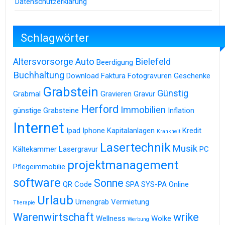
Datenschutzerklärung
Schlagwörter
Altersvorsorge
Auto
Bielefeld
Beerdigung
Buchhaltung
Download
Faktura
Fotogravuren
Geschenke
Grabstein
Günstig
Grabmal
Gravieren
Gravur
Herford
Immobilien
günstige Grabsteine
Inflation
Internet
Ipad
Iphone
Kapitalanlagen
Kredit
Krankheit
Lasertechnik
Musik
Kältekammer
Lasergravur
PC
projektmanagement
Pflegeimmobilie
software
Sonne
QR Code
SPA
SYS-PA Online
Urlaub
Urnengrab
Vermietung
Therapie
Warenwirtschaft
wrike
Wellness
Wolke
Werbung