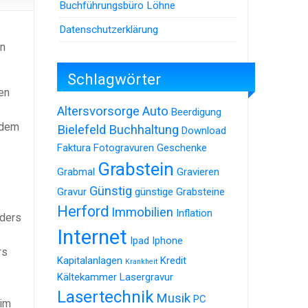
Buchführungsbüro Löhne
Datenschutzerklärung
en
Schlagwörter
en
Altersvorsorge
Auto
Beerdigung
 dem
Bielefeld
Buchhaltung
Download
Faktura
Fotogravuren
Geschenke
Grabstein
Grabmal
Gravieren
Günstig
Gravur
günstige Grabsteine
Herford
Immobilien
Inflation
nders
Internet
Ipad
Iphone
rs
Kapitalanlagen
Kredit
Krankheit
Kältekammer
Lasergravur
Lasertechnik
Musik
PC
 im