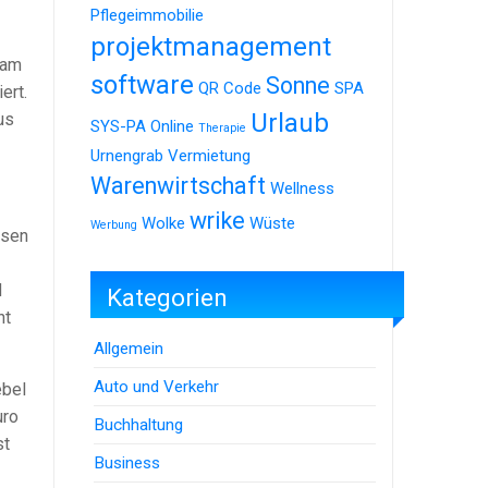
Pflegeimmobilie
projektmanagement
 am
software
Sonne
QR Code
SPA
ert.
Urlaub
us
SYS-PA Online
Therapie
Urnengrab
Vermietung
Warenwirtschaft
Wellness
wrike
Wolke
Wüste
Werbung
esen
d
Kategorien
ht
Allgemein
Auto und Verkehr
ebel
uro
Buchhaltung
st
Business