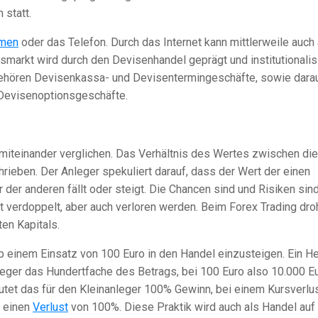
statt.
rmen
oder das Telefon. Durch das Internet kann mittlerweile auch
rkt wird durch den Devisenhandel geprägt und institutionalisi
gehören Devisenkassa- und Devisentermingeschäfte, sowie dara
 Devisenoptionsgeschäfte.
iteinander verglichen. Das Verhältnis des Wertes zwischen di
ieben. Der Anleger spekuliert darauf, dass der Wert der einen
 der anderen fällt oder steigt. Die Chancen sind und Risiken sin
it verdoppelt, aber auch verloren werden. Beim Forex Trading dro
en Kapitals.
b einem Einsatz von 100 Euro in den Handel einzusteigen. Ein H
eger das Hundertfache des Betrags, bei 100 Euro also 10.000 E
utet das für den Kleinanleger 100% Gewinn, bei einem Kursverlu
h einen
Verlust
von 100%. Diese Praktik wird auch als Handel auf