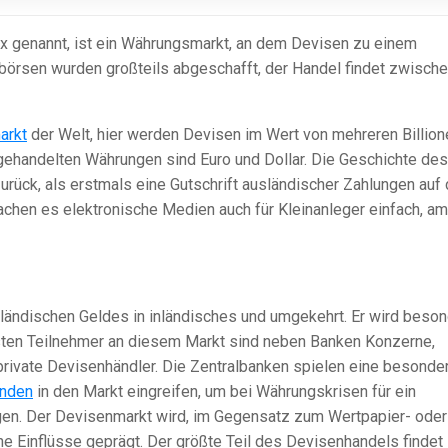
x genannt, ist ein Währungsmarkt, an dem Devisen zu einem
örsen wurden großteils abgeschafft, der Handel findet zwisch
arkt
der Welt, hier werden Devisen im Wert von mehreren Billion
 gehandelten Währungen sind Euro und Dollar. Die Geschichte des
urück, als erstmals eine Gutschrift ausländischer Zahlungen auf
hen es elektronische Medien auch für Kleinanleger einfach, am
ländischen Geldes in inländisches und umgekehrt. Er wird beso
gsten Teilnehmer an diesem Markt sind neben Banken Konzerne,
rivate Devisenhändler. Die Zentralbanken spielen eine besonde
ünden
in den Markt eingreifen, um bei Währungskrisen für ein
en. Der Devisenmarkt wird, im Gegensatz zum Wertpapier- oder
che Einflüsse geprägt. Der größte Teil des Devisenhandels findet