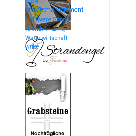
Musik
projektmanagement
software
Sonne
Urlaub
Vermietung
Warenwirtschaft
wrike