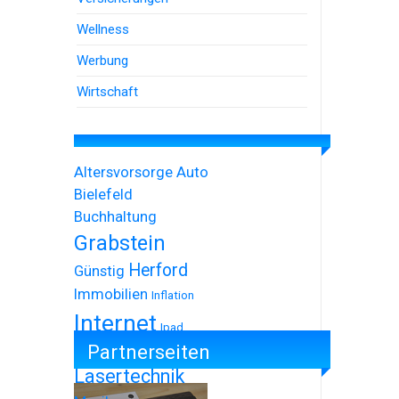
Wellness
Werbung
Wirtschaft
Altersvorsorge
Auto
Bielefeld
Buchhaltung
Grabstein
Herford
Günstig
Immobilien
Inflation
Internet
Ipad
Partnerseiten
Iphone
Lasertechnik