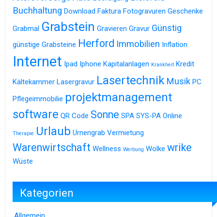
Buchhaltung
Download
Faktura
Fotogravuren
Geschenke
Grabstein
Günstig
Grabmal
Gravieren
Gravur
Herford
Immobilien
günstige Grabsteine
Inflation
Internet
Ipad
Iphone
Kapitalanlagen
Kredit
Krankheit
Lasertechnik
Musik
Kältekammer
Lasergravur
PC
projektmanagement
Pflegeimmobilie
software
Sonne
QR Code
SPA
SYS-PA Online
Urlaub
Urnengrab
Vermietung
Therapie
Warenwirtschaft
wrike
Wellness
Wolke
Werbung
Wüste
Kategorien
Allgemein