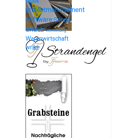
Musik
projektmanagement
software
Sonne
Urlaub
Vermietung
Warenwirtschaft
wrike