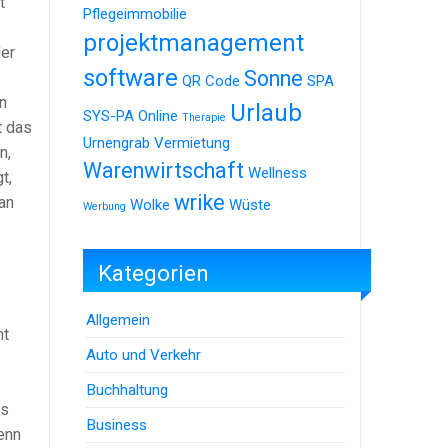
t
Pflegeimmobilie
projektmanagement
er
software
Sonne
QR Code
SPA
n
Urlaub
SYS-PA Online
Therapie
t das
Urnengrab
Vermietung
n,
Warenwirtschaft
Wellness
t,
wrike
an
Wolke
Wüste
Werbung
Kategorien
Allgemein
ht
Auto und Verkehr
Buchhaltung
as
Business
wenn