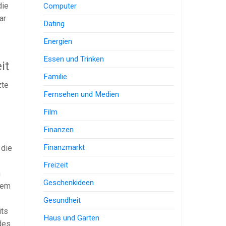
die
Computer
ar
Dating
Energien
Essen und Trinken
it
Familie
zte
Fernsehen und Medien
Film
Finanzen
Finanzmarkt
 die
Freizeit
n
Geschenkideen
dem
Gesundheit
its
Haus und Garten
des