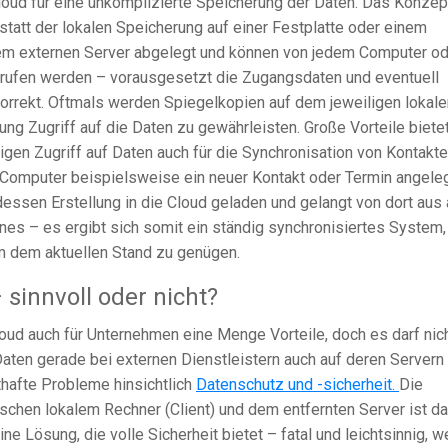
Cloud für eine unkomplizierte Speicherung der Daten. Das Konzep
Anstatt der lokalen Speicherung auf einer Festplatte oder einem
em externen Server abgelegt und können von jedem Computer od
erufen werden – vorausgesetzt die Zugangsdaten und eventuell
 korrekt. Oftmals werden Spiegelkopien auf dem jeweiligen lokale
ung Zugriff auf die Daten zu gewährleisten. Große Vorteile biete
n Zugriff auf Daten auch für die Synchronisation von Kontakte
 Computer beispielsweise ein neuer Kontakt oder Termin angeleg
essen Erstellung in die Cloud geladen und gelangt von dort aus 
es – es ergibt sich somit ein ständig synchronisiertes System,
um dem aktuellen Stand zu genügen.
sinnvoll oder nicht?
oud auch für Unternehmen eine Menge Vorteile, doch es darf nic
ten gerade bei externen Dienstleistern auch auf deren Servern
thafte Probleme hinsichtlich
Datenschutz und -sicherheit.
Die
schen lokalem Rechner (Client) und dem entfernten Server ist d
ne Lösung, die volle Sicherheit bietet – fatal und leichtsinnig, 