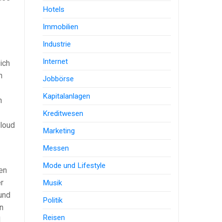
Hotels
Immobilien
Industrie
Internet
ich
n
Jobbörse
Kapitalanlagen
h
Kreditwesen
Cloud
Marketing
Messen
Mode und Lifestyle
en
r
Musik
und
Politik
n
Reisen
d