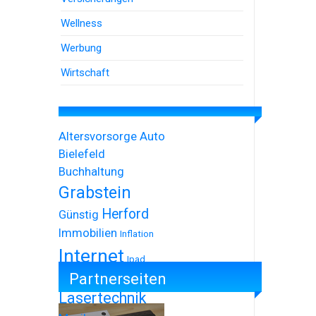
Wellness
Werbung
Wirtschaft
Altersvorsorge
Auto
Bielefeld
Buchhaltung
Grabstein
Herford
Günstig
Immobilien
Inflation
Internet
Ipad
Partnerseiten
Iphone
Lasertechnik