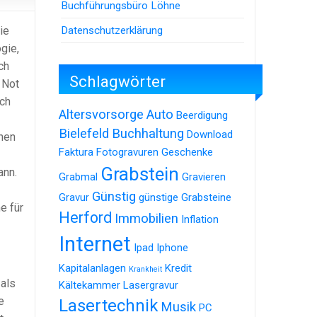
Buchführungsbüro Löhne
Datenschutzerklärung
ie
gie,
ch
Schlagwörter
 Not
uch
Altersvorsorge
Auto
Beerdigung
Bielefeld
Buchhaltung
Download
hen
Faktura
Fotogravuren
Geschenke
Grabstein
ann.
Grabmal
Gravieren
Günstig
Gravur
günstige Grabsteine
e für
Herford
Immobilien
Inflation
Internet
Ipad
Iphone
Kapitalanlagen
Kredit
Krankheit
 als
Kältekammer
Lasergravur
e
Lasertechnik
Musik
PC