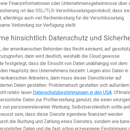
wie Finanzinformationen oder Unternehmensgeheimnisse über 
bsicherung ist das SSL/TLS-Verschlüsselungsprotokoll, dass zw
t, allerdings auch viel Rechenleistung für die Verschlüsselung
same Verbindung zur Verfügung stellt.
me hinsichtlich Datenschutz und Sicherhe
“, der amerikanischen Behörden das Recht einräumt, auf geschüt
uzugreifen, dann wird deutlich, weshalb die Cloud gewisse
urde festgelegt, dass die Einsicht von Daten unabhängig von dem
f den Hauptsitz des Unternehmens bezieht. Liegen also Daten in
rikanischen Anbieters, dann muss dieser Dienstleister auf
rderten Daten gestatten. Problematisch gestalten sich außerdem
ht relativ laxen
Datenschutzbestimmungen in den USA
. Oftmals
sönliche Daten zur Profilerstellung genutzt, die einen einzige
tz von personenrelevanter Werbung. Selbstverständlich sollte je
wusst sein, dass diese Dienste irgendwie finanziert werden
durch die Buchung und Zahlung eines Dienstes, sondern wie bere
ersönlicher Daten und die fast schon erzwungene Einstimmung 