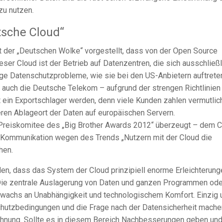
zu nutzen.
tsche Cloud“
 der „Deutschen Wolke“ vorgestellt, dass von der Open Source
dieser Cloud ist der Betrieb auf Datenzentren, die sich ausschließl
ge Datenschutzprobleme, wie sie bei den US-Anbietern auftrete
nt auch die Deutsche Telekom – aufgrund der strengen Richtlinien
 ein Exportschlager werden, denn viele Kunden zahlen vermutlic
eren Ablageort der Daten auf europäischen Servern.
s Preiskomitee des „Big Brother Awards 2012“ überzeugt – dem 
 Kommunikation wegen des Trends „Nutzern mit der Cloud die
hen.
den, dass das System der Cloud prinzipiell enorme Erleichterung
 Die zentrale Auslagerung von Daten und ganzen Programmen ode
wachs an Unabhängigkeit und technologischem Komfort. Einzig 
chutzbedingungen und die Frage nach der Datensicherheit mache
echnung. Sollte es in diesem Bereich Nachbesserungen geben un