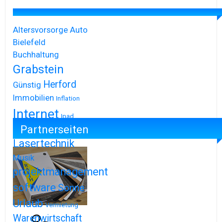
Altersvorsorge
Auto
Bielefeld
Buchhaltung
Grabstein
Herford
Günstig
Immobilien
Inflation
Internet
Ipad
Partnerseiten
Iphone
Lasertechnik
Musik
projektmanagement
software
Sonne
Urlaub
Vermietung
Warenwirtschaft