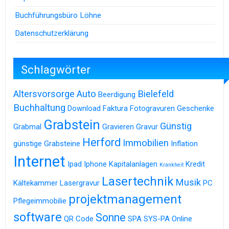
Buchführungsbüro Löhne
Datenschutzerklärung
Schlagwörter
Altersvorsorge
Auto
Bielefeld
Beerdigung
Buchhaltung
Download
Faktura
Fotogravuren
Geschenke
Grabstein
Günstig
Grabmal
Gravieren
Gravur
Herford
Immobilien
günstige Grabsteine
Inflation
Internet
Ipad
Iphone
Kapitalanlagen
Kredit
Krankheit
Lasertechnik
Musik
Kältekammer
Lasergravur
PC
projektmanagement
Pflegeimmobilie
software
Sonne
QR Code
SPA
SYS-PA Online