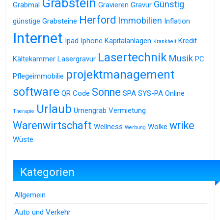
Grabstein
Günstig
Grabmal
Gravieren
Gravur
Herford
Immobilien
günstige Grabsteine
Inflation
Internet
Ipad
Iphone
Kapitalanlagen
Kredit
Krankheit
Lasertechnik
Musik
Kältekammer
Lasergravur
PC
projektmanagement
Pflegeimmobilie
software
Sonne
QR Code
SPA
SYS-PA Online
Urlaub
Urnengrab
Vermietung
Therapie
Warenwirtschaft
wrike
Wellness
Wolke
Werbung
Wüste
Kategorien
Allgemein
Auto und Verkehr