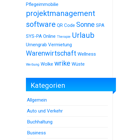
Pflegeimmobilie
projektmanagement
software
Sonne
QR Code
SPA
Urlaub
SYS-PA Online
Therapie
Urnengrab
Vermietung
Warenwirtschaft
Wellness
wrike
Wolke
Wüste
Werbung
Kategorien
Allgemein
Auto und Verkehr
Buchhaltung
Business