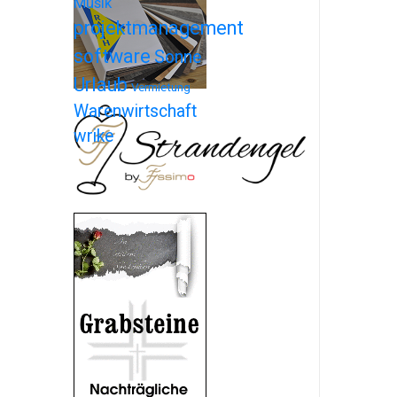
Musik
projektmanagement
software
Sonne
Urlaub
Vermietung
Warenwirtschaft
wrike