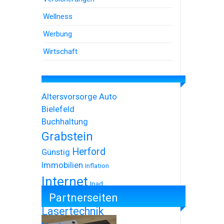
Wellness
Werbung
Wirtschaft
Altersvorsorge
Auto
Bielefeld
Buchhaltung
Grabstein
Herford
Günstig
Immobilien
Inflation
Internet
Ipad
Partnerseiten
Iphone
Lasertechnik