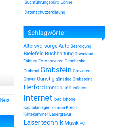
Buchführungsbüro Löhne
Datenschutzerklärung
Schlagwörter
Altersvorsorge
Auto
Beerdigung
Bielefeld
Buchhaltung
Download
Faktura
Fotogravuren
Geschenke
Grabstein
Grabmal
Gravieren
Günstig
Gravur
günstige Grabsteine
Herford
Immobilien
Inflation
Internet
Ipad
Iphone
Next
Kapitalanlagen
Kredit
Krankheit
Kältekammer
Lasergravur
Lasertechnik
Musik
PC