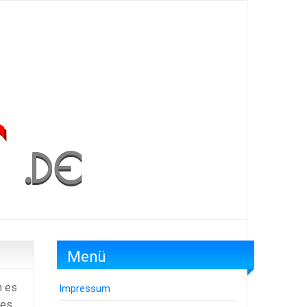
Menü
n es
Impressum
 es