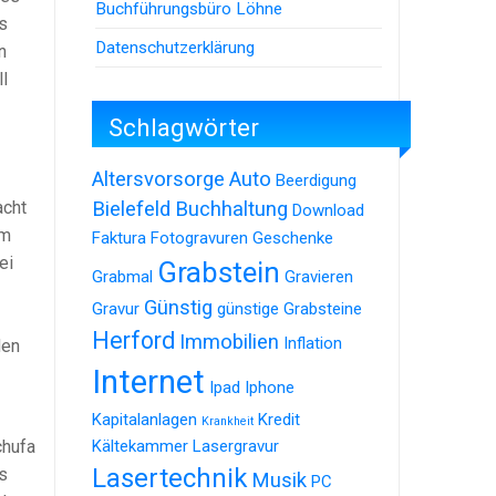
Buchführungsbüro Löhne
s
Datenschutzerklärung
n
ll
Schlagwörter
Altersvorsorge
Auto
Beerdigung
acht
Bielefeld
Buchhaltung
Download
mm
Faktura
Fotogravuren
Geschenke
ei
Grabstein
Grabmal
Gravieren
Günstig
Gravur
günstige Grabsteine
Herford
Immobilien
Inflation
den
Internet
Ipad
Iphone
Kapitalanlagen
Kredit
Krankheit
chufa
Kältekammer
Lasergravur
Lasertechnik
s
Musik
PC