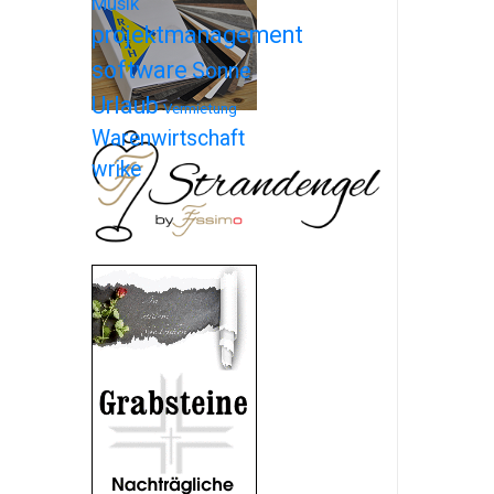
Musik
projektmanagement
software
Sonne
Urlaub
Vermietung
Warenwirtschaft
wrike