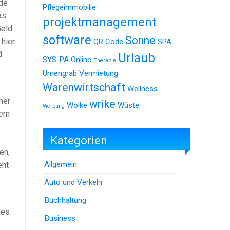
nde
Pflegeimmobilie
as
projektmanagement
Geld
software
Sonne
 hier
QR Code
SPA
d
Urlaub
SYS-PA Online
Therapie
Urnengrab
Vermietung
Warenwirtschaft
Wellness
her
wrike
Wolke
Wüste
Werbung
ern
Kategorien
en,
Allgemein
eht
Auto und Verkehr
Buchhaltung
ies
Business