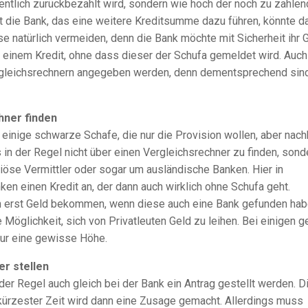
entlich zurückbezahlt wird, sondern wie hoch der noch zu zahle
ht die Bank, das eine weitere Kreditsumme dazu führen, könnte d
ese natürlich vermeiden, denn die Bank möchte mit Sicherheit ihr 
n einem Kredit, ohne dass dieser der Schufa gemeldet wird. Auch
ergleichsrechnern angegeben werden, denn dementsprechend sin
hner finden
 einige schwarze Schafe, die nur die Provision wollen, aber nach
 in der Regel nicht über einen Vergleichsrechner zu finden, sond
iöse Vermittler oder sogar um ausländische Banken. Hier in
en einen Kredit an, der dann auch wirklich ohne Schufa geht.
ann erst Geld bekommen, wenn diese auch eine Bank gefunden hab
 Möglichkeit, sich von Privatleuten Geld zu leihen. Bei einigen g
nur eine gewisse Höhe.
r stellen
 der Regel auch gleich bei der Bank ein Antrag gestellt werden. D
 kürzester Zeit wird dann eine Zusage gemacht. Allerdings muss