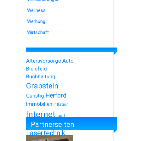
Wellness
Werbung
Wirtschaft
Altersvorsorge
Auto
Bielefeld
Buchhaltung
Grabstein
Herford
Günstig
Immobilien
Inflation
Internet
Ipad
Partnerseiten
Iphone
Lasertechnik