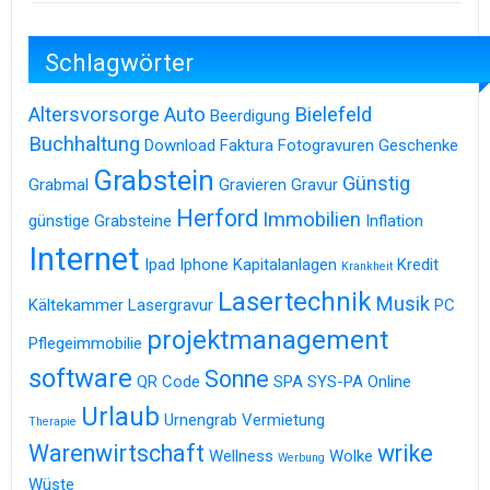
Schlagwörter
Altersvorsorge
Auto
Bielefeld
Beerdigung
Buchhaltung
Download
Faktura
Fotogravuren
Geschenke
Grabstein
Günstig
Grabmal
Gravieren
Gravur
Herford
Immobilien
günstige Grabsteine
Inflation
Internet
Ipad
Iphone
Kapitalanlagen
Kredit
Krankheit
Lasertechnik
Musik
Kältekammer
Lasergravur
PC
projektmanagement
Pflegeimmobilie
software
Sonne
QR Code
SPA
SYS-PA Online
Urlaub
Urnengrab
Vermietung
Therapie
Warenwirtschaft
wrike
Wellness
Wolke
Werbung
Wüste