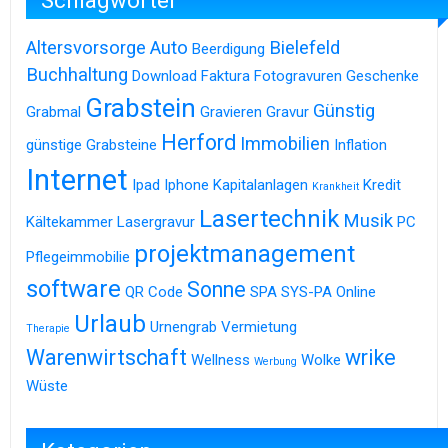
Altersvorsorge
Auto
Bielefeld
Beerdigung
Buchhaltung
Download
Faktura
Fotogravuren
Geschenke
Grabstein
Günstig
Grabmal
Gravieren
Gravur
Herford
Immobilien
günstige Grabsteine
Inflation
Internet
Ipad
Iphone
Kapitalanlagen
Kredit
Krankheit
Lasertechnik
Musik
Kältekammer
Lasergravur
PC
projektmanagement
Pflegeimmobilie
software
Sonne
QR Code
SPA
SYS-PA Online
Urlaub
Urnengrab
Vermietung
Therapie
Warenwirtschaft
wrike
Wellness
Wolke
Werbung
Wüste