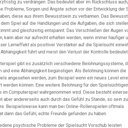
rzfristig zu verdrängen. Das bedeutet aber im Rückschluss auch
se Probleme, Sorgen und Ängste schon vor der Entwicklung der 
 haben, diese aus ihrem Bewusstsein zu verbannen. Das Bewusst
dem Spiel auf die Handlungen und die Aufgaben, die sich stellen
estimmt und gleichzeitig entspannt. Das Verschließen der Augen v
n, kann aber nur aufrecht erhalten werden, wenn immer häufiger 
ser Lerneffekt als positiver Verstärker auf die Spielsucht einwir
e Abhängigkeit führt und meist den Verlust der Kontrolle bedeutet
rspiel gibt es zusätzlich verschiedene Belohnungssysteme, d
 und eine Abhängigkeit begünstigen. Als Belohnung können die
iels angesehen werden, zum Beispiel wenn ein neues Level erre
t werden können. Eine weitere Belohnung für den Spielsüchtigen
ie im Computerspiel wahrgenommen wird. Diese besteht einersei
t aber andererseits auch durch das Gefühl zu Stande, so sein zu
re. Beispielsweise kann man bei Online-Rollenspielen oftmals
at dann das Gefühl, echte Freunde gefunden zu haben.
iedene psychische Probleme der Spielsucht Vorschub leisten