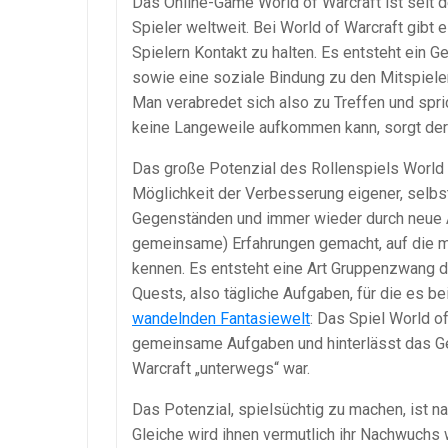
Das Online-Game World of Warcraft ist seit d
Spieler weltweit. Bei World of Warcraft gibt 
Spielern Kontakt zu halten. Es entsteht ein
sowie eine soziale Bindung zu den Mitspiele
Man verabredet sich also zu Treffen und spr
keine Langeweile aufkommen kann, sorgt der 
Das große Potenzial des Rollenspiels World o
Möglichkeit der Verbesserung eigener, selbs
Gegenständen und immer wieder durch neue A
gemeinsame) Erfahrungen gemacht, auf die ma
kennen. Es entsteht eine Art Gruppenzwang d
Quests, also tägliche Aufgaben, für die es be
wandelnden Fantasiewelt
: Das Spiel World o
gemeinsame Aufgaben und hinterlässt das Ge
Warcraft „unterwegs“ war.
Das Potenzial, spielsüchtig zu machen, ist na
Gleiche wird ihnen vermutlich ihr Nachwuchs 