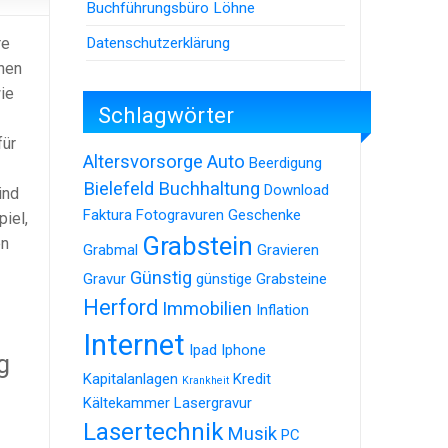
Buchführungsbüro Löhne
Datenschutzerklärung
re
chen
ie
Schlagwörter
für
Altersvorsorge
Auto
Beerdigung
Bielefeld
Buchhaltung
Download
ind
Faktura
Fotogravuren
Geschenke
iel,
Grabstein
en
Grabmal
Gravieren
Günstig
Gravur
günstige Grabsteine
Herford
Immobilien
Inflation
Internet
Ipad
Iphone
g
Kapitalanlagen
Kredit
Krankheit
Kältekammer
Lasergravur
Lasertechnik
Musik
PC