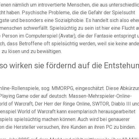
fenen nämlich um introvertierte Menschen, die aus unterschiedli
cht haben. Psychische Probleme, die die Gefahr der Spielsucht
ngste und besonders eine Sozialphobie. Es handelt sich also ehe
nschen schwerfällt. Spielsüchtig zu sein ist hier eine Flucht 
ete Person im Computerspiel (Avatar), die der Fantasie entspringt 
ich, dass Betroffene oft spielsüchtig werden, weil sie keine and
 zu lösen und zu bewältigen.
 wirken sie fördernd auf die Entstehu
Online-Rollenspiele, sog. MMORPG, eingeschätzt. Diese Abkürzu
-Playing Game oder auf deutsch: Massen-Mehrspieler-Online-
d of Warcraft, Der Herr der Ringe Online, SWTOR, Diablo III un
enspiel World of Warcraft kann exemplarisch herausgearbeitet
iels spielsüchtig machen können. Auch wird bei genauerer
 die Hersteller versuchen, ihre Kunden an ihren PC zu binden.