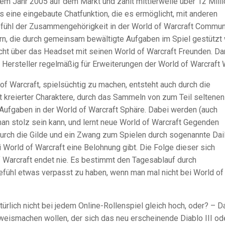
em Jahr 2005 auf dem Markt und zählt mittlerweile über 12 Mill
es eine eingebaute Chatfunktion, die es ermöglicht, mit anderen
 Gefühl der Zusammengehörigkeit in der World of Warcraft Commun
rn, die durch gemeinsam bewältigte Aufgaben im Spiel gestützt 
icht über das Headset mit seinen World of Warcraft Freunden. Da
Hersteller regelmäßig für Erweiterungen der World of Warcraft 
f Warcraft, spielsüchtig zu machen, entsteht auch durch die
t kreierter Charaktere, durch das Sammeln von zum Teil seltenen
ufgaben in der World of Warcraft Sphäre. Dabei werden (auch
n stolz sein kann, und lernt neue World of Warcraft Gegenden
urch die Gilde und ein Zwang zum Spielen durch sogenannte Dai
i World of Warcraft eine Belohnung gibt. Die Folge dieser sich
f Warcraft endet nie. Es bestimmt den Tagesablauf durch
fühl etwas verpasst zu haben, wenn man mal nicht bei World of
türlich nicht bei jedem Online-Rollenspiel gleich hoch, oder? – D
weismachen wollen, der sich das neu erscheinende Diablo III od