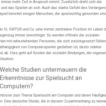
 immer mehr Zeit in Anspruch nimmt. Zusätzlich dreht sich die
 und das Spielen an sich. Auch das starke Gefühl des Verlangens
iel bereitet einigen Menschen, die spielsüchtig geworden sind
o III, SWTOR und Co. eine immer zentralere Position im Leben 
Gegenzug immer unwichtiger. So werden oftmals die sozialen
kten mit nahestehenden Personen, die sich zurückgesetzt fühlen
Abhängigkeit von Computerspielen gediehen ist, desto stärker
nd, ab. Dies geht auf Kosten der sozialen Bindungen, der eigenen
ituation.
Welche Studien untermauern die
Erkenntnisse zur Spielsucht an
Computern?
enntnisse zum Thema Spielsucht am Computer und deren Häufigke
len. Eine deutsche Studie, die in diesem Zusammenhang zu nenn