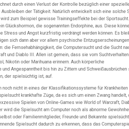
hnet durch einen Verlust der Kontrolle bezüglich einer speziell
Ausbleiben der Tätigkeit. Natürlich entwickelt sich eine solche 
wird zum Beispiel gewisse Trainingseffekte bei der Sportsucht
ein Glückshormon, die sogenannten Endorphine, aus. Diese könn
e Stress und Angst kurzfristig verdrängt werden können. Es blei
eigen sich dann aber vor allem psychische Entzugserscheinungen
: die Fernsehabhängigkeit, die Computersucht und die Sucht na
 und Diablo III. Allen ist gemein, dass sie vom Suchtverhalten
l, Nikotin oder Marihuana erinnern. Auch körperliche
 und Angespanntheit bis hin zu Zittern und Schweißausbrüchen 
 der spielsüchtig ist, auf.
noch nicht in eines der Klassifikationssysteme für Krankheiten
ielsucht krankhafte Züge, da es sich um einen Zwang handelt, 
exzessive Spielen von Online-Games wie World of Warcraft, Dia
her wird die Spielsucht am Computer noch als abnorme Gewohnhe
selbst oder Familienmitglieder, Freunde und Bekannte spielsücht
innende Spielsucht dadurch zu erkennen, dass das Computerspi