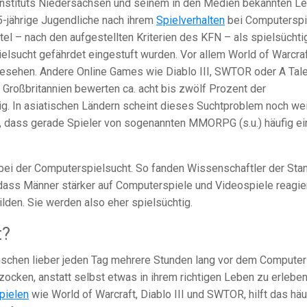
sinstituts Niedersachsen und seinem in den Medien bekannten Le
15-jährige Jugendliche nach ihrem
Spielverhalten
bei Computerspi
ttel – nach den aufgestellten Kriterien des KFN – als spielsüchti
ielsucht gefährdet eingestuft wurden. Vor allem World of Warcra
gesehen. Andere Online Games wie Diablo III, SWTOR oder A Tale
 Großbritannien bewerten ca. acht bis zwölf Prozent der
ig. In asiatischen Ländern scheint dieses Suchtproblem noch wei
nt, dass gerade Spieler von sogenannten MMORPG (s.u.) häufig ei
 bei der Computerspielsucht. So fanden Wissenschaftler der Sta
 dass Männer stärker auf Computerspiele und Videospiele reagie
ilden. Sie werden also eher spielsüchtig.
t?
schen lieber jeden Tag mehrere Stunden lang vor dem Computer
zocken, anstatt selbst etwas in ihrem richtigen Leben zu erlebe
pielen
wie World of Warcraft, Diablo III und SWTOR, hilft das häu