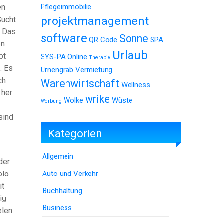
en
Pflegeimmobilie
projektmanagement
Sucht
. Das
software
Sonne
QR Code
SPA
en
Urlaub
bt
SYS-PA Online
Therapie
. Es
Urnengrab
Vermietung
ch
Warenwirtschaft
Wellness
 her
wrike
Wolke
Wüste
Werbung
sind
Kategorien
Allgemein
der
Auto und Verkehr
blo
it
Buchhaltung
ig
Business
elen