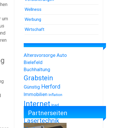
chen
Wellness
r um
Werbung
aus
Wirtschaft
und
eren
Altersvorsorge
Auto
ng
Bielefeld
Buchhaltung
Grabstein
ng
Herford
Günstig
Immobilien
Inflation
d
Internet
Ipad
Partnerseiten
Iphone
Lasertechnik