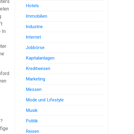
iters
Hotels
elen
Immobilien
g
ft
Industrie
 In
Internet
ter
Jobbörse
ne
Kapitalanlagen
Kreditwesen
nford
Marketing
ren
Messen
Mode und Lifestyle
Musik
Politik
n?
fige
Reisen