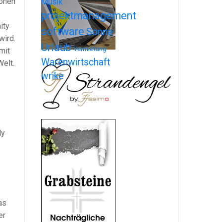
ionen
Musik
projektmanagement
ity
software
Sonne
wird.
Urlaub
Vermietung
mit
Warenwirtschaft
Welt.
wrike
ly
as
er