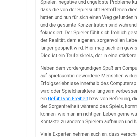
Spielen, negative und ungelöste Probleme ku
dass die von der Spielsucht Betroffenen die
hatten und nun für sich einen Weg gefunden
und die gesamte Konzentration sind während 
fokussiert. Der Spieler fühlt sich fröhlich g
der Realität, dem eigenen, sorgenvollen Lebe
länger gespielt wird. Hier mag auch ein gewis
Dies ist ein Teufelskreis, der in eine stärker
Neben dem vordergründigen Spaß am Compute
auf spielsüchtig gewordene Menschen wirken
Erfolgserlebnisse innerhalb des Computersp
wird oder Spielcharaktere langsam verbesser
ein
Gefühl von Freiheit
bzw. von Befreiung, d
der Sorgenfreiheit während des Spiels, komm
können, wie man im richtigen Leben gerne wä
Kontakte zu anderen Spielern aufbauen und h
Viele Experten nehmen auch an, dass versch