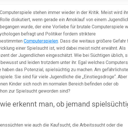
Computerspiele stehen immer wieder in der Kritik. Meist wird ih
Rolle diskutiert, wenn gerade ein Amoklauf von einem Jugendli
begangen wurde, der eine Vorliebe für brutale Computerspiele w
chologen befragt und Politiker fordern striktere
 bestimmten
Computerspielen
. Dass die weitaus größere Gefahr 
klung einer Spielsucht ist, wird dabei meist nicht erwähnt. Als
zent der Jugendlichen eingeschätzt. Wie bei Süchtigen üblich, s
t bewusst und leiden trotzdem unter ihr. Egal welches Computersp
le haben das Potenzial, spielsüchtig zu machen. Am gefährlichst
ele. Sie sind für viele Jugendliche die „Einstiegsdroge“. Aber
nen Kinder sich noch im normalen Bereich befinden oder ob
hon zur Spielsucht geworden sind?
 wie erkennt man, ob jemand spielsüchti
tenssüchten wie auch die Kaufsucht, die Arbeitssucht oder die