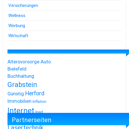
Versicherungen
Wellness
Werbung
Wirtschaft
Altersvorsorge
Auto
Bielefeld
Buchhaltung
Grabstein
Herford
Günstig
Immobilien
Inflation
Internet
Ipad
Partnerseiten
Iphone
Lasertechnik