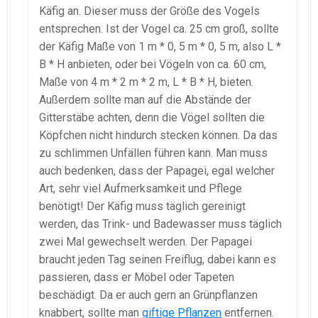
Käfig an. Dieser muss der Größe des Vogels
entsprechen. Ist der Vogel ca. 25 cm groß, sollte
der Käfig Maße von 1 m * 0, 5 m * 0, 5 m, also L *
B * H anbieten, oder bei Vögeln von ca. 60 cm,
Maße von 4 m * 2 m * 2 m, L * B * H, bieten.
Außerdem sollte man auf die Abstände der
Gitterstäbe achten, denn die Vögel sollten die
Köpfchen nicht hindurch stecken können. Da das
zu schlimmen Unfällen führen kann. Man muss
auch bedenken, dass der Papagei, egal welcher
Art, sehr viel Aufmerksamkeit und Pflege
benötigt! Der Käfig muss täglich gereinigt
werden, das Trink- und Badewasser muss täglich
zwei Mal gewechselt werden. Der Papagei
braucht jeden Tag seinen Freiflug, dabei kann es
passieren, dass er Möbel oder Tapeten
beschädigt. Da er auch gern an Grünpflanzen
knabbert, sollte man
giftige Pflanzen
entfernen.