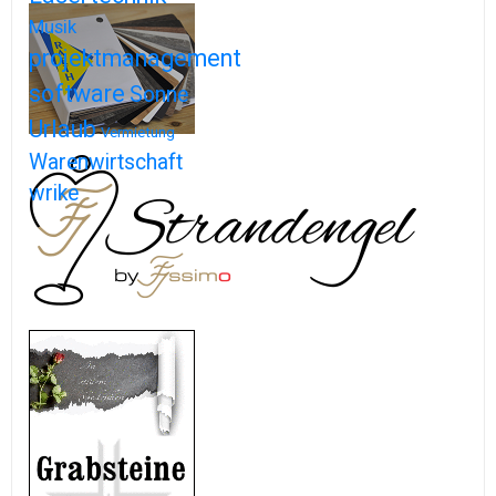
Musik
projektmanagement
software
Sonne
Urlaub
Vermietung
Warenwirtschaft
wrike