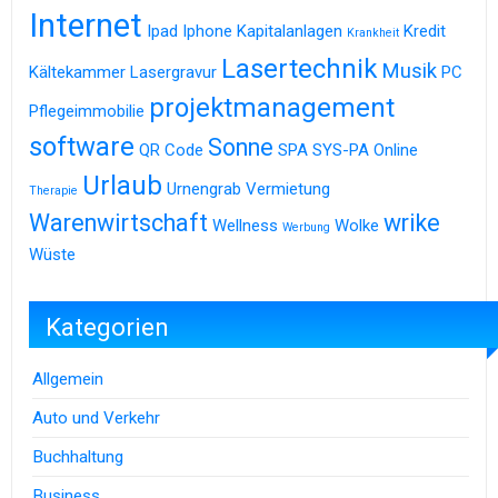
Internet
Ipad
Iphone
Kapitalanlagen
Kredit
Krankheit
Lasertechnik
Musik
Kältekammer
Lasergravur
PC
projektmanagement
Pflegeimmobilie
software
Sonne
QR Code
SPA
SYS-PA Online
Urlaub
Urnengrab
Vermietung
Therapie
Warenwirtschaft
wrike
Wellness
Wolke
Werbung
Wüste
Kategorien
Allgemein
Auto und Verkehr
Buchhaltung
Business