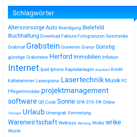
Schlagwörter
Altersvorsorge
Auto
Bielefeld
Beerdigung
Buchhaltung
Download
Faktura
Fotogravuren
Geschenke
Grabstein
Günstig
Grabmal
Gravieren
Gravur
Herford
Immobilien
günstige Grabsteine
Inflation
Internet
Ipad
Iphone
Kapitalanlagen
Kredit
Krankheit
Lasertechnik
Musik
Kältekammer
Lasergravur
PC
projektmanagement
Pflegeimmobilie
software
Sonne
QR Code
SPA
SYS-PA Online
Urlaub
Urnengrab
Vermietung
Therapie
Warenwirtschaft
wrike
Wellness
Wolke
Werbung
Wüste