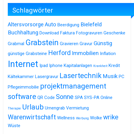
Schlagwörter
Altersvorsorge
Auto
Bielefeld
Beerdigung
Buchhaltung
Download
Faktura
Fotogravuren
Geschenke
Grabstein
Günstig
Grabmal
Gravieren
Gravur
Herford
Immobilien
günstige Grabsteine
Inflation
Internet
Ipad
Iphone
Kapitalanlagen
Kredit
Krankheit
Lasertechnik
Musik
Kältekammer
Lasergravur
PC
projektmanagement
Pflegeimmobilie
software
Sonne
QR Code
SPA
SYS-PA Online
Urlaub
Urnengrab
Vermietung
Therapie
Warenwirtschaft
wrike
Wellness
Wolke
Werbung
Wüste