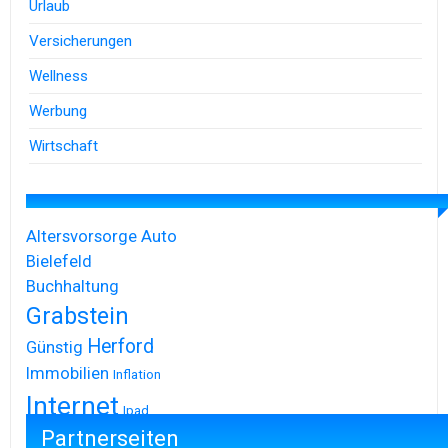
Urlaub
Versicherungen
Wellness
Werbung
Wirtschaft
Altersvorsorge
Auto
Bielefeld
Buchhaltung
Grabstein
Herford
Günstig
Immobilien
Inflation
Internet
Ipad
Partnerseiten
Iphone