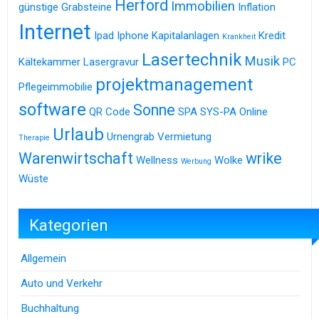
Herford
Immobilien
günstige Grabsteine
Inflation
Internet
Ipad
Iphone
Kapitalanlagen
Kredit
Krankheit
Lasertechnik
Musik
Kältekammer
Lasergravur
PC
projektmanagement
Pflegeimmobilie
software
Sonne
QR Code
SPA
SYS-PA Online
Urlaub
Urnengrab
Vermietung
Therapie
Warenwirtschaft
wrike
Wellness
Wolke
Werbung
Wüste
Kategorien
Allgemein
Auto und Verkehr
Buchhaltung