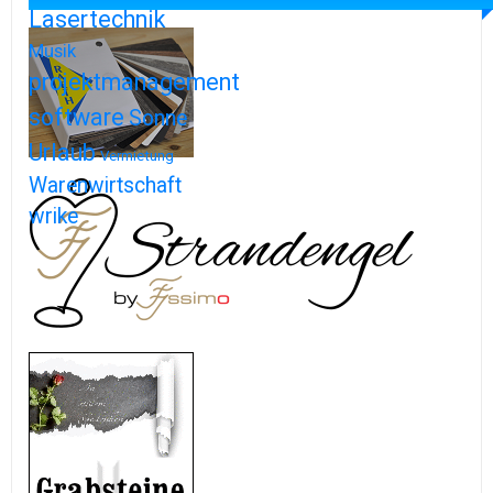
Lasertechnik
Musik
projektmanagement
software
Sonne
Urlaub
Vermietung
Warenwirtschaft
wrike