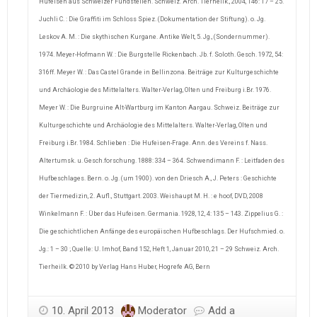
Hufeisen aus Schweizer Fundstellen. Schweiz. Arch. Tierheilk., 2004, 146: 17 – 25.
Juchli C. : Die Graffiti im Schloss Spiez. (Dokumentation der Stiftung). o. Jg.
Leskov A. M. : Die skythischen Kurgane. Antike Welt, 5. Jg., (Sondernummer).
1974. Meyer-Hofmann W. : Die Burgstelle Rickenbach. Jb. f. Soloth. Gesch. 1972, 54:
316ff. Meyer W. : Das Castel Grande in Bellinzona. Beiträge zur Kulturgeschichte
und Archäologie des Mittelalters. Walter-Verlag, Olten und Freiburg i.Br. 1976.
Meyer W. : Die Burgruine Alt-Wartburg im Kanton Aargau. Schweiz. Beiträge zur
Kulturgeschichte und Archäologie des Mittelalters. Walter-Verlag, Olten und
Freiburg i.Br. 1984. Schlieben : Die Hufeisen-Frage. Ann. des Vereins f. Nass.
Altertumsk. u. Gesch.forschung. 1888: 334 – 364. Schwendimann F. : Leitfaden des
Hufbeschlages. Bern. o. Jg. (um 1900). von den Driesch A., J. Peters : Geschichte
der Tiermedizin, 2. Aufl., Stuttgart. 2003. Weishaupt M. H. : e hoof, DVD, 2008
Winkelmann F. : Über das Hufeisen. Germania. 1928, 12, 4: 135 – 143. Zippelius G. :
Die geschichtlichen Anfänge des europäischen Hufbeschlags. Der Hufschmied. o.
Jg.: 1 – 30 ; Quelle: U. Imhof, Band 152, Heft 1, Januar 2010, 21 – 29 Schweiz. Arch.
Tierheilk. © 2010 by Verlag Hans Huber, Hogrefe AG, Bern
10. April 2013
Moderator
Add a