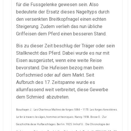
für die Fussgelenke gewesen sein. Also
bedeutete der Ersatz dieses Nageltyps durch
den versenkten Breitkopfnagel einen echten
Steigerung. Zudem verlieh das nun übliche
Griffeisen dem Pferd einen besseren Stand.
Bis zu dieser Zeit beschlug der Träger oder sein
Stallknecht das Pferd. Dabei wurde es nur mit
Eisen ausgerüstet, wenn eine weite Reise
bevorstand. Die Hufeisen bezog man beim
Dorfschmied oder auf dem Markt. Seit
Aufbruch des 17. Zeitspanne wurde es
allumfassend weit verbreitet, diese Gewerbe
dem Schmied abzutreten.
Bouchayer J. : Les Chartreux Maîtres de forges 1084 – 1170. Les forges forestières.
Le fer à travers les âges, hommes et tecniques. Nancy. 1956. Brose O. : Zur
Geschichte dese Hufbeschlages. Berlin. 1925. Imhof U. : Die Chronologie der