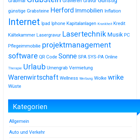
Günstig
Grabmal
Gravieren
Gravur
Herford
Immobilien
günstige Grabsteine
Inflation
Internet
Ipad
Iphone
Kapitalanlagen
Kredit
Krankheit
Lasertechnik
Musik
Kältekammer
Lasergravur
PC
projektmanagement
Pflegeimmobilie
software
Sonne
QR Code
SPA
SYS-PA Online
Urlaub
Urnengrab
Vermietung
Therapie
Warenwirtschaft
wrike
Wellness
Wolke
Werbung
Wüste
Kategorien
Allgemein
Auto und Verkehr