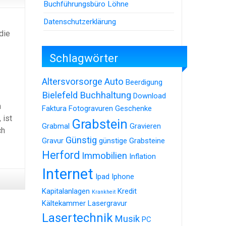
Buchführungsbüro Löhne
Datenschutzerklärung
die
Schlagwörter
Altersvorsorge
Auto
Beerdigung
Bielefeld
Buchhaltung
Download
n
Faktura
Fotogravuren
Geschenke
 ist
Grabstein
Grabmal
Gravieren
ch
Günstig
Gravur
günstige Grabsteine
Herford
Immobilien
Inflation
Internet
Ipad
Iphone
Kapitalanlagen
Kredit
Krankheit
Kältekammer
Lasergravur
Lasertechnik
Musik
PC