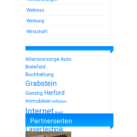
Wellness
Werbung
Wirtschaft
Altersvorsorge
Auto
Bielefeld
Buchhaltung
Grabstein
Herford
Günstig
Immobilien
Inflation
Internet
Ipad
Partnerseiten
Iphone
Lasertechnik