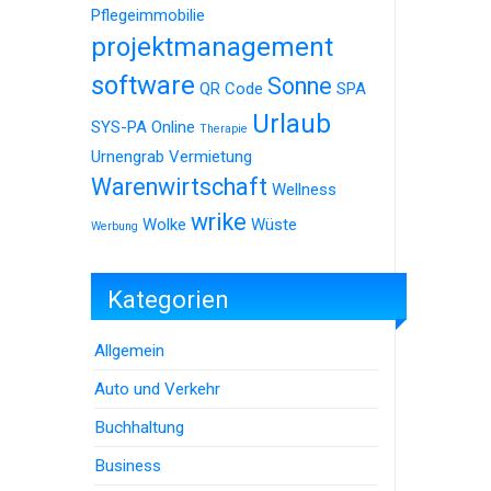
Pflegeimmobilie
projektmanagement
software
Sonne
QR Code
SPA
Urlaub
SYS-PA Online
Therapie
Urnengrab
Vermietung
Warenwirtschaft
Wellness
wrike
Wolke
Wüste
Werbung
Kategorien
Allgemein
Auto und Verkehr
Buchhaltung
Business