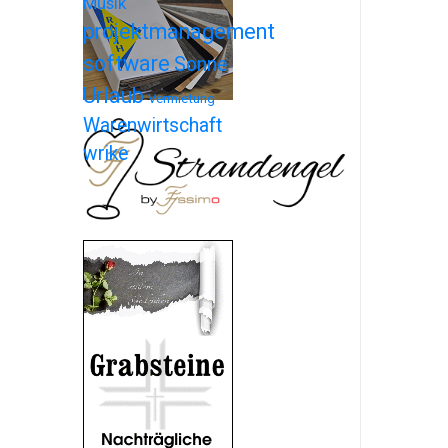
Musik
projektmanagement
software
Sonne
Urlaub
Vermietung
Warenwirtschaft
wrike