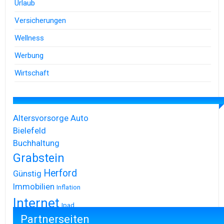
Urlaub
Versicherungen
Wellness
Werbung
Wirtschaft
Altersvorsorge
Auto
Bielefeld
Buchhaltung
Grabstein
Herford
Günstig
Immobilien
Inflation
Internet
Ipad
Partnerseiten
Iphone