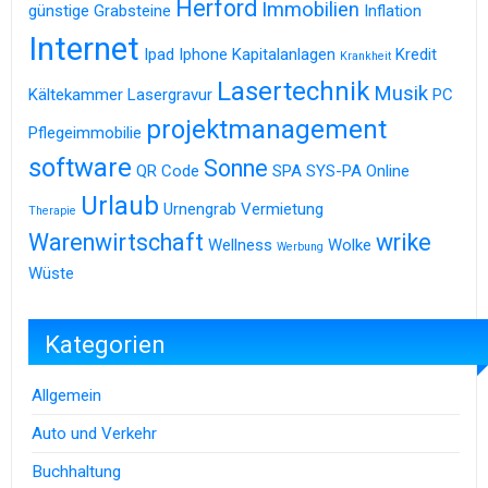
Herford
Immobilien
günstige Grabsteine
Inflation
Internet
Ipad
Iphone
Kapitalanlagen
Kredit
Krankheit
Lasertechnik
Musik
Kältekammer
Lasergravur
PC
projektmanagement
Pflegeimmobilie
software
Sonne
QR Code
SPA
SYS-PA Online
Urlaub
Urnengrab
Vermietung
Therapie
Warenwirtschaft
wrike
Wellness
Wolke
Werbung
Wüste
Kategorien
Allgemein
Auto und Verkehr
Buchhaltung