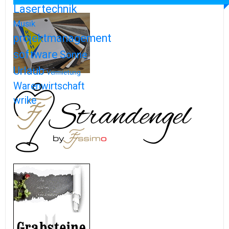
Lasertechnik
Musik
projektmanagement
software
Sonne
Urlaub
Vermietung
Warenwirtschaft
wrike