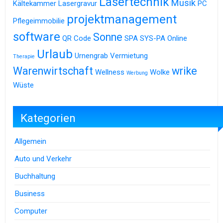
Lasertechnik
Musik
Kältekammer
Lasergravur
PC
projektmanagement
Pflegeimmobilie
software
Sonne
QR Code
SPA
SYS-PA Online
Urlaub
Urnengrab
Vermietung
Therapie
Warenwirtschaft
wrike
Wellness
Wolke
Werbung
Wüste
Kategorien
Allgemein
Auto und Verkehr
Buchhaltung
Business
Computer