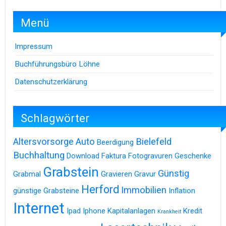
Menü
Impressum
Buchführungsbüro Löhne
Datenschutzerklärung
Schlagwörter
Altersvorsorge
Auto
Bielefeld
Beerdigung
Buchhaltung
Download
Faktura
Fotogravuren
Geschenke
Grabstein
Günstig
Grabmal
Gravieren
Gravur
Herford
Immobilien
günstige Grabsteine
Inflation
Internet
Ipad
Iphone
Kapitalanlagen
Kredit
Krankheit