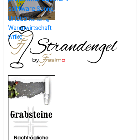
software
Sonne
Urlaub
Vermietung
Warenwirtschaft
wrike