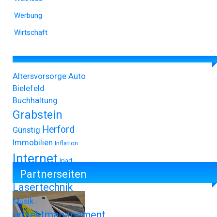
Werbung
Wirtschaft
Altersvorsorge
Auto
Bielefeld
Buchhaltung
Grabstein
Herford
Günstig
Immobilien
Inflation
Internet
Ipad
Partnerseiten
Iphone
Lasertechnik
Musik
projektmanagement