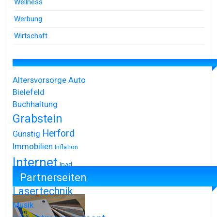
Wellness
Werbung
Wirtschaft
Altersvorsorge
Auto
Bielefeld
Buchhaltung
Grabstein
Herford
Günstig
Immobilien
Inflation
Internet
Ipad
Partnerseiten
Iphone
Lasertechnik
Musik