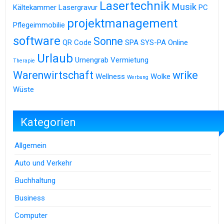
Lasertechnik
Musik
Kältekammer
Lasergravur
PC
projektmanagement
Pflegeimmobilie
software
Sonne
QR Code
SPA
SYS-PA Online
Urlaub
Urnengrab
Vermietung
Therapie
Warenwirtschaft
wrike
Wellness
Wolke
Werbung
Wüste
Kategorien
Allgemein
Auto und Verkehr
Buchhaltung
Business
Computer