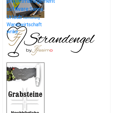
projektmanagement
software
Sonne
Urlaub
Vermietung
Warenwirtschaft
wrike