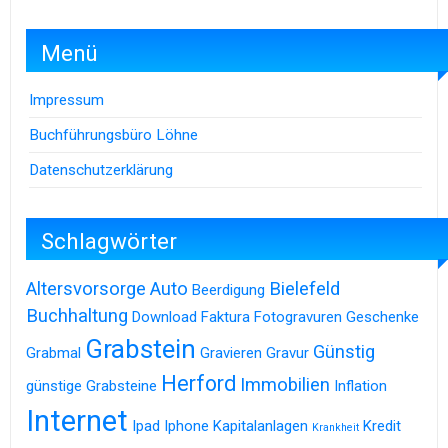
Menü
Impressum
Buchführungsbüro Löhne
Datenschutzerklärung
Schlagwörter
Altersvorsorge
Auto
Bielefeld
Beerdigung
Buchhaltung
Download
Faktura
Fotogravuren
Geschenke
Grabstein
Günstig
Grabmal
Gravieren
Gravur
Herford
Immobilien
günstige Grabsteine
Inflation
Internet
Ipad
Iphone
Kapitalanlagen
Kredit
Krankheit