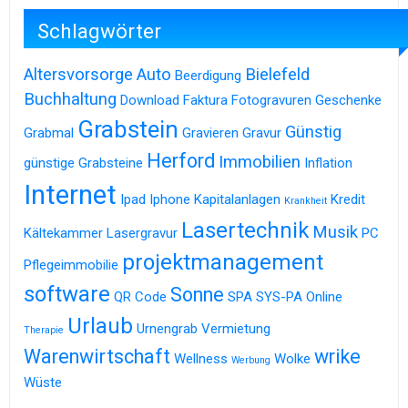
Schlagwörter
Altersvorsorge
Auto
Bielefeld
Beerdigung
Buchhaltung
Download
Faktura
Fotogravuren
Geschenke
Grabstein
Günstig
Grabmal
Gravieren
Gravur
Herford
Immobilien
günstige Grabsteine
Inflation
Internet
Ipad
Iphone
Kapitalanlagen
Kredit
Krankheit
Lasertechnik
Musik
Kältekammer
Lasergravur
PC
projektmanagement
Pflegeimmobilie
software
Sonne
QR Code
SPA
SYS-PA Online
Urlaub
Urnengrab
Vermietung
Therapie
Warenwirtschaft
wrike
Wellness
Wolke
Werbung
Wüste