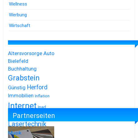
Wellness
Werbung
Wirtschaft
Altersvorsorge
Auto
Bielefeld
Buchhaltung
Grabstein
Herford
Günstig
Immobilien
Inflation
Internet
Ipad
Partnerseiten
Iphone
Lasertechnik
Musik