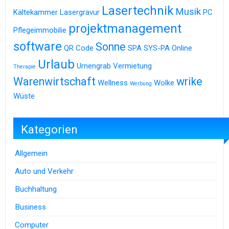
Lasertechnik
Musik
Kältekammer
Lasergravur
PC
projektmanagement
Pflegeimmobilie
software
Sonne
QR Code
SPA
SYS-PA Online
Urlaub
Urnengrab
Vermietung
Therapie
Warenwirtschaft
wrike
Wellness
Wolke
Werbung
Wüste
Kategorien
Allgemein
Auto und Verkehr
Buchhaltung
Business
Computer