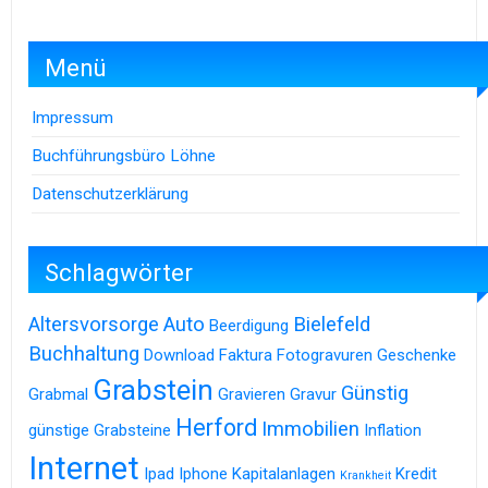
Menü
Impressum
Buchführungsbüro Löhne
Datenschutzerklärung
Schlagwörter
Altersvorsorge
Auto
Bielefeld
Beerdigung
Buchhaltung
Download
Faktura
Fotogravuren
Geschenke
Grabstein
Günstig
Grabmal
Gravieren
Gravur
Herford
Immobilien
günstige Grabsteine
Inflation
Internet
Ipad
Iphone
Kapitalanlagen
Kredit
Krankheit