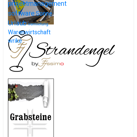
projektmanagement
software
Sonne
Urlaub
Vermietung
Warenwirtschaft
wrike