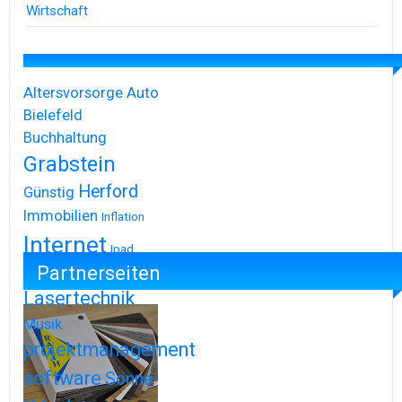
Wirtschaft
Altersvorsorge
Auto
Bielefeld
Buchhaltung
Grabstein
Herford
Günstig
Immobilien
Inflation
Internet
Ipad
Partnerseiten
Iphone
Lasertechnik
Musik
projektmanagement
software
Sonne