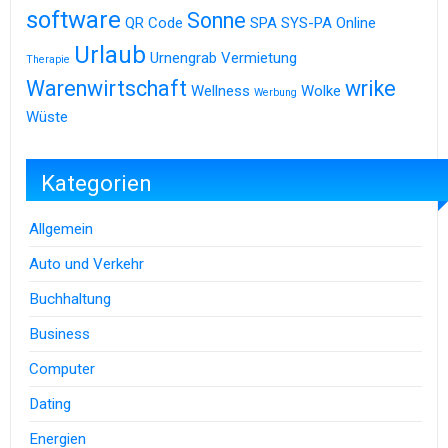
software
Sonne
QR Code
SPA
SYS-PA Online
Urlaub
Urnengrab
Vermietung
Therapie
Warenwirtschaft
wrike
Wellness
Wolke
Werbung
Wüste
Kategorien
Allgemein
Auto und Verkehr
Buchhaltung
Business
Computer
Dating
Energien