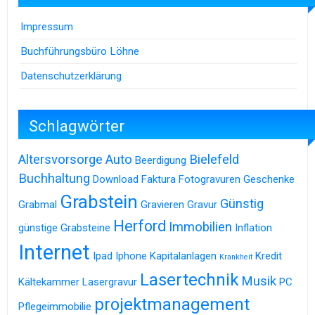
Impressum
Buchführungsbüro Löhne
Datenschutzerklärung
Schlagwörter
Altersvorsorge
Auto
Bielefeld
Beerdigung
Buchhaltung
Download
Faktura
Fotogravuren
Geschenke
Grabstein
Günstig
Grabmal
Gravieren
Gravur
Herford
Immobilien
günstige Grabsteine
Inflation
Internet
Ipad
Iphone
Kapitalanlagen
Kredit
Krankheit
Lasertechnik
Musik
Kältekammer
Lasergravur
PC
projektmanagement
Pflegeimmobilie