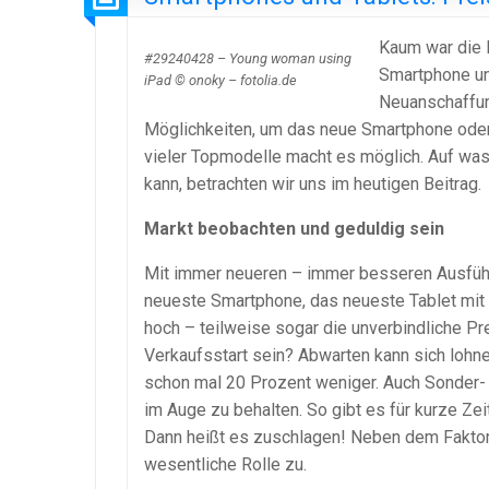
Kaum war die I
#29240428 – Young woman using
Smartphone und
iPad © onoky – fotolia.de
Neuanschaffun
Möglichkeiten, um das neue Smartphone oder T
vieler Topmodelle macht es möglich. Auf was 
kann, betrachten wir uns im heutigen Beitrag.
Markt beobachten und geduldig sein
Mit immer neueren – immer besseren Ausführ
neueste Smartphone, das neueste Tablet mit a
hoch – teilweise sogar die unverbindliche P
Verkaufsstart sein? Abwarten kann sich lohn
schon mal 20 Prozent weniger. Auch Sonder-
im Auge zu behalten. So gibt es für kurze Ze
Dann heißt es zuschlagen! Neben dem Fakto
wesentliche Rolle zu.