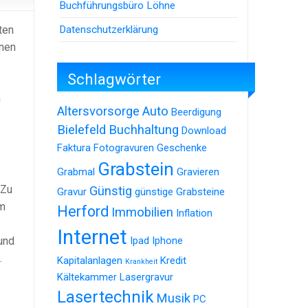
Buchführungsbüro Löhne
Datenschutzerklärung
ten
anen
Schlagwörter
n
Altersvorsorge
Auto
Beerdigung
Bielefeld
Buchhaltung
Download
Faktura
Fotogravuren
Geschenke
Grabstein
Grabmal
Gravieren
 Zu
Günstig
Gravur
günstige Grabsteine
um
Herford
Immobilien
Inflation
Internet
und
Ipad
Iphone
.
Kapitalanlagen
Kredit
Krankheit
Kältekammer
Lasergravur
Lasertechnik
Musik
PC