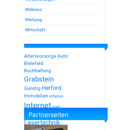
Wellness
Werbung
Wirtschaft
Altersvorsorge
Auto
Bielefeld
Buchhaltung
Grabstein
Herford
Günstig
Immobilien
Inflation
Internet
Ipad
Partnerseiten
Iphone
Lasertechnik