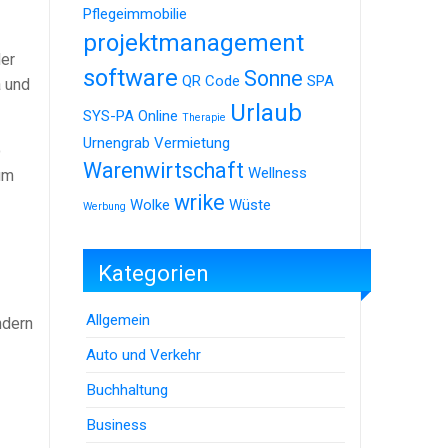
Pflegeimmobilie
projektmanagement
der
software
Sonne
QR Code
SPA
a und
Urlaub
SYS-PA Online
Therapie
Urnengrab
Vermietung
o
Warenwirtschaft
Wellness
um
wrike
Wolke
Wüste
Werbung
Kategorien
Allgemein
ndern
Auto und Verkehr
Buchhaltung
Business