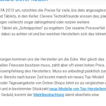
FA 2013 um, rutschten die Preise für viele, bis dato angesagtes
 Tablets, in den Keller. Clevere Technikfreunde wissen das, pl
gen vielleicht sogar dahingehend oder nutzen weitere
ablet als „Schnäppchen“ zu ergattern. Der rasante Preisverfall
dabei zu achten ist und bei welchen Herstellern sich das lohne
ungen kommen uns die Hersteller um die Ecke. Wer gleich das
llen Finessen besitzen muss, zahlt aber oft einen hohen Preis.
reisempfehlung des Herstellers. Muss es unbedingt pünktlich z
en. Bereits nach kurzer Zeit kostet manch ein neues Top-Modell
 oder Tagesangebote von Online-Shops lohnt es zu vergleichen 
it und in bestimmter Stückzahl
neue Modelle von Top-Herstellern
r Geduld, kommt der
Marktbeobachtung
damit ebenfalls eine