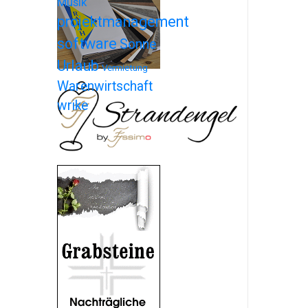
Musik
projektmanagement
software
Sonne
Urlaub
Vermietung
Warenwirtschaft
wrike