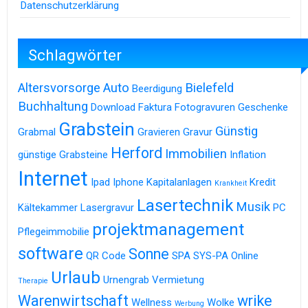
Datenschutzerklärung
Schlagwörter
Altersvorsorge
Auto
Bielefeld
Beerdigung
Buchhaltung
Download
Faktura
Fotogravuren
Geschenke
Grabstein
Günstig
Grabmal
Gravieren
Gravur
Herford
Immobilien
günstige Grabsteine
Inflation
Internet
Ipad
Iphone
Kapitalanlagen
Kredit
Krankheit
Lasertechnik
Musik
Kältekammer
Lasergravur
PC
projektmanagement
Pflegeimmobilie
software
Sonne
QR Code
SPA
SYS-PA Online
Urlaub
Urnengrab
Vermietung
Therapie
Warenwirtschaft
wrike
Wellness
Wolke
Werbung