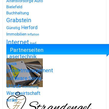
Altersvorsorge
Auto
Bielefeld
Buchhaltung
Grabstein
Herford
Günstig
Immobilien
Inflation
Internet
Ipad
Partnerseiten
Iphone
Lasertechnik
Musik
projektmanagement
software
Sonne
Urlaub
Vermietung
Warenwirtschaft
wrike