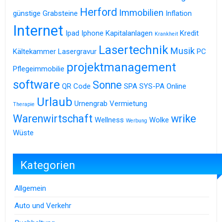
Herford
Immobilien
günstige Grabsteine
Inflation
Internet
Ipad
Iphone
Kapitalanlagen
Kredit
Krankheit
Lasertechnik
Musik
Kältekammer
Lasergravur
PC
projektmanagement
Pflegeimmobilie
software
Sonne
QR Code
SPA
SYS-PA Online
Urlaub
Urnengrab
Vermietung
Therapie
Warenwirtschaft
wrike
Wellness
Wolke
Werbung
Wüste
Kategorien
Allgemein
Auto und Verkehr