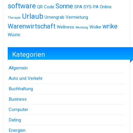
software
Sonne
QR Code
SPA
SYS-PA Online
Urlaub
Urnengrab
Vermietung
Therapie
Warenwirtschaft
wrike
Wellness
Wolke
Werbung
Wüste
Kategorien
Allgemein
Auto und Verkehr
Buchhaltung
Business
Computer
Dating
Energien