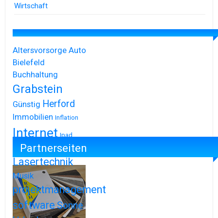
Wirtschaft
Altersvorsorge
Auto
Bielefeld
Buchhaltung
Grabstein
Herford
Günstig
Immobilien
Inflation
Internet
Ipad
Partnerseiten
Iphone
Lasertechnik
Musik
projektmanagement
software
Sonne