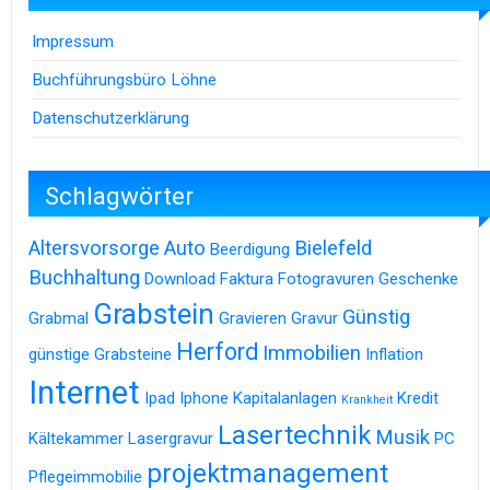
Impressum
Buchführungsbüro Löhne
Datenschutzerklärung
Schlagwörter
Altersvorsorge
Auto
Bielefeld
Beerdigung
Buchhaltung
Download
Faktura
Fotogravuren
Geschenke
Grabstein
Günstig
Grabmal
Gravieren
Gravur
Herford
Immobilien
günstige Grabsteine
Inflation
Internet
Ipad
Iphone
Kapitalanlagen
Kredit
Krankheit
Lasertechnik
Musik
Kältekammer
Lasergravur
PC
projektmanagement
Pflegeimmobilie