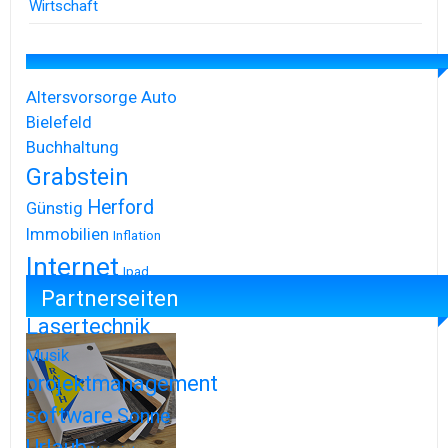
Wirtschaft
Altersvorsorge
Auto
Bielefeld
Buchhaltung
Grabstein
Herford
Günstig
Immobilien
Inflation
Internet
Ipad
Partnerseiten
Iphone
Lasertechnik
Musik
projektmanagement
software
Sonne
Urlaub