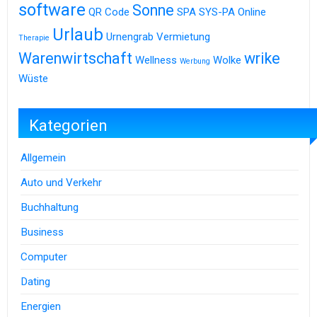
software
Sonne
QR Code
SPA
SYS-PA Online
Urlaub
Urnengrab
Vermietung
Therapie
Warenwirtschaft
wrike
Wellness
Wolke
Werbung
Wüste
Kategorien
Allgemein
Auto und Verkehr
Buchhaltung
Business
Computer
Dating
Energien