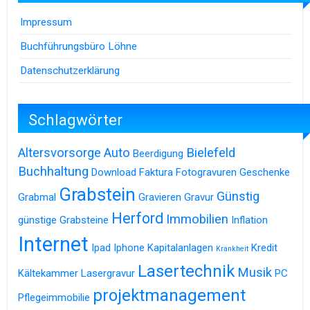
Impressum
Buchführungsbüro Löhne
Datenschutzerklärung
Schlagwörter
Altersvorsorge
Auto
Bielefeld
Beerdigung
Buchhaltung
Download
Faktura
Fotogravuren
Geschenke
Grabstein
Günstig
Grabmal
Gravieren
Gravur
Herford
Immobilien
günstige Grabsteine
Inflation
Internet
Ipad
Iphone
Kapitalanlagen
Kredit
Krankheit
Lasertechnik
Musik
Kältekammer
Lasergravur
PC
projektmanagement
Pflegeimmobilie