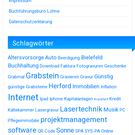
Impressum
Buchführungsbüro Löhne
Datenschutzerklärung
Schlagwörter
Altersvorsorge
Auto
Bielefeld
Beerdigung
Buchhaltung
Download
Faktura
Fotogravuren
Geschenke
Grabstein
Günstig
Grabmal
Gravieren
Gravur
Herford
Immobilien
günstige Grabsteine
Inflation
Internet
Ipad
Iphone
Kapitalanlagen
Kredit
Krankheit
Lasertechnik
Musik
Kältekammer
Lasergravur
PC
projektmanagement
Pflegeimmobilie
software
Sonne
QR Code
SPA
SYS-PA Online