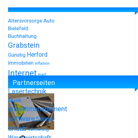
Altersvorsorge
Auto
Bielefeld
Buchhaltung
Grabstein
Herford
Günstig
Immobilien
Inflation
Internet
Ipad
Partnerseiten
Iphone
Lasertechnik
Musik
projektmanagement
software
Sonne
Urlaub
Vermietung
Warenwirtschaft