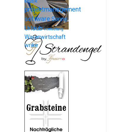
Musik
projektmanagement
software
Sonne
Urlaub
Vermietung
Warenwirtschaft
wrike