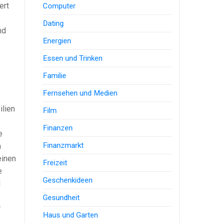
ert
Computer
Dating
nd
Energien
Essen und Trinken
Familie
Fernsehen und Medien
ilien
Film
Finanzen
e
Finanzmarkt
m
einen
Freizeit
e
Geschenkideen
d
Gesundheit
r
Haus und Garten