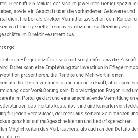
n. Hier hilft ein Makler, der sich im jeweiligen Gebiet spezialisi
 geben, sowie ein Geschäft über die vorhandenen Geldwerte und
rtal dient hierbei als direkter Vermittler zwischen dem Kunden u
en wird. Eine gezielte Terminvereinbarung zur Beratung wird
geschäfte im Direktinvestment aus.
orsorge
höheren Pflegebedarf mit sich und sorgt dafür, das die Zukunft
ird. Daher kann eine Empfehlung zur Investition in Pflegeimmob
nvestition präsentieren, die Rendite und Mehrwert in einen
n als direktes Investment in die eigene Zukunft, aber auch ein
rmietung oder Veräußerung sein. Die wichtigsten Fragen rund u
bereits im Portal geklärt und eine anschließende Vermittlung an 
tleistungen des Portals kostenlos sind und keinerlei versteckt
zung für jeden Verbraucher, der mehr aus seinem Geld machen un
r Fokus ganz klar auf maßgeschneiderten und bedarfsgerechten
llen Möglichkeiten des Verbrauchers, als auch an den Details de
ientieren.