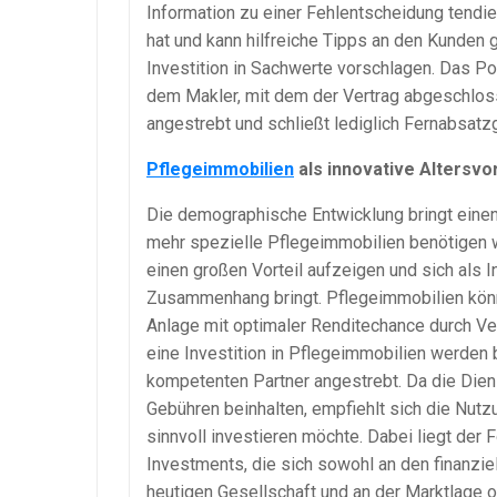
Information zu einer Fehlentscheidung tendiere
hat und kann hilfreiche Tipps an den Kunden
Investition in Sachwerte vorschlagen. Das Po
dem Makler, mit dem der Vertrag abgeschloss
angestrebt und schließt lediglich Fernabsatz
Pflegeimmobilien
als innovative Altersv
Die demographische Entwicklung bringt einen 
mehr spezielle Pflegeimmobilien benötigen w
einen großen Vorteil aufzeigen und sich als I
Zusammenhang bringt. Pflegeimmobilien könne
Anlage mit optimaler Renditechance durch Ve
eine Investition in Pflegeimmobilien werden 
kompetenten Partner angestrebt. Da die Diens
Gebühren beinhalten, empfiehlt sich die Nut
sinnvoll investieren möchte. Dabei liegt de
Investments, die sich sowohl an den finanzie
heutigen Gesellschaft und an der Marktlage or