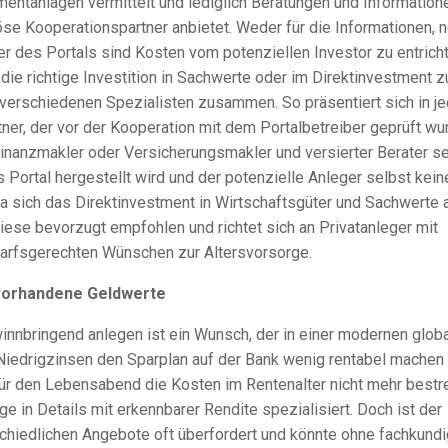
mentanlagen vermittelt und lediglich Beratungen und Information
öse Kooperationspartner anbietet. Weder für die Informationen, 
er des Portals sind Kosten vom potenziellen Investor zu entricht
ie richtige Investition in Sachwerte oder im Direktinvestment z
t verschiedenen Spezialisten zusammen. So präsentiert sich in je
er, der vor der Kooperation mit dem Portalbetreiber geprüft wu
inanzmakler oder Versicherungsmakler und versierter Berater s
 Portal hergestellt wird und der potenzielle Anleger selbst kein
 sich das Direktinvestment in Wirtschaftsgüter und Sachwerte 
diese bevorzugt empfohlen und richtet sich an Privatanleger mit
darfsgerechten Wünschen zur Altersvorsorge.
 vorhandene Geldwerte
innbringend anlegen ist ein Wunsch, der in einer modernen glob
Niedrigzinsen den Sparplan auf der Bank wenig rentabel machen
für den Lebensabend die Kosten im Rentenalter nicht mehr bestr
ge in Details mit erkennbarer Rendite spezialisiert. Doch ist der
schiedlichen Angebote oft überfordert und könnte ohne fachkund