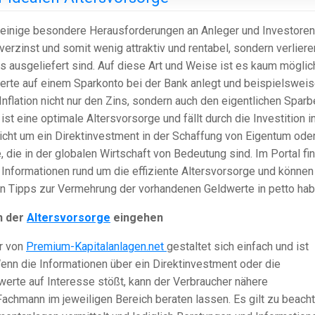
it einige besondere Herausforderungen an Anleger und Investoren
 verzinst und somit wenig attraktiv und rentabel, sondern verliere
los ausgeliefert sind. Auf diese Art und Weise ist es kaum mögli
erte auf einem Sparkonto bei der Bank anlegt und beispielswei
 Inflation nicht nur den Zins, sondern auch den eigentlichen Sparb
ist eine optimale Altersvorsorge und fällt durch die Investition i
nicht um ein Direktinvestment in der Schaffung von Eigentum ode
 die in der globalen Wirtschaft von Bedeutung sind. Im Portal fi
e Informationen rund um die effiziente Altersvorsorge und können
en Tipps zur Vermehrung der vorhandenen Geldwerte in petto hab
n der
Altersvorsorge
eingehen
r von
Premium-Kapitalanlagen.net
gestaltet sich einfach und ist
Wenn die Informationen über ein Direktinvestment oder die
hwerte auf Interesse stößt, kann der Verbraucher nähere
achmann im jeweiligen Bereich beraten lassen. Es gilt zu beacht