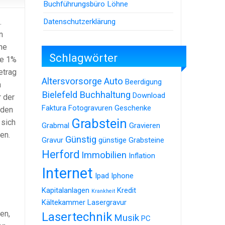
Buchführungsbüro Löhne
Datenschutzerklärung
.
n
che
Schlagwörter
se 1%
etrag
Altersvorsorge
Auto
Beerdigung
n
Bielefeld
Buchhaltung
Download
r der
Faktura
Fotogravuren
Geschenke
nden
Grabstein
 sich
Grabmal
Gravieren
en.
Günstig
Gravur
günstige Grabsteine
Herford
Immobilien
Inflation
Internet
Ipad
Iphone
Kapitalanlagen
Kredit
Krankheit
Kältekammer
Lasergravur
en,
Lasertechnik
Musik
PC