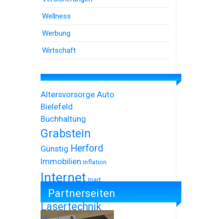
Wellness
Werbung
Wirtschaft
Altersvorsorge
Auto
Bielefeld
Buchhaltung
Grabstein
Herford
Günstig
Immobilien
Inflation
Internet
Ipad
Partnerseiten
Iphone
Lasertechnik