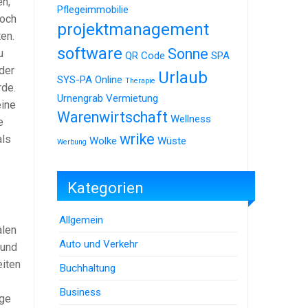
en,
Pflegeimmobilie
noch
projektmanagement
en.
software
Sonne
u
QR Code
SPA
der
Urlaub
SYS-PA Online
Therapie
rde.
Urnengrab
Vermietung
eine
Warenwirtschaft
Wellness
e
wrike
als
Wolke
Wüste
Werbung
Kategorien
Allgemein
alen
Auto und Verkehr
 und
eiten
Buchhaltung
Business
ige