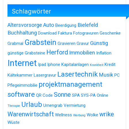
Schlagwörter
Altersvorsorge
Auto
Bielefeld
Beerdigung
Buchhaltung
Download
Faktura
Fotogravuren
Geschenke
Grabstein
Günstig
Grabmal
Gravieren
Gravur
Herford
Immobilien
günstige Grabsteine
Inflation
Internet
Ipad
Iphone
Kapitalanlagen
Kredit
Krankheit
Lasertechnik
Musik
Kältekammer
Lasergravur
PC
projektmanagement
Pflegeimmobilie
software
Sonne
QR Code
SPA
SYS-PA Online
Urlaub
Urnengrab
Vermietung
Therapie
Warenwirtschaft
wrike
Wellness
Wolke
Werbung
Wüste