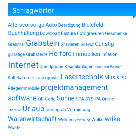
Schlagwörter
Altersvorsorge
Auto
Bielefeld
Beerdigung
Buchhaltung
Download
Faktura
Fotogravuren
Geschenke
Grabstein
Günstig
Grabmal
Gravieren
Gravur
Herford
Immobilien
günstige Grabsteine
Inflation
Internet
Ipad
Iphone
Kapitalanlagen
Kredit
Krankheit
Lasertechnik
Musik
Kältekammer
Lasergravur
PC
projektmanagement
Pflegeimmobilie
software
Sonne
QR Code
SPA
SYS-PA Online
Urlaub
Urnengrab
Vermietung
Therapie
Warenwirtschaft
wrike
Wellness
Wolke
Werbung
Wüste