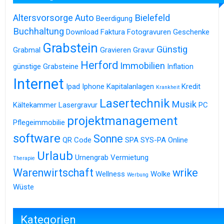
Altersvorsorge
Auto
Bielefeld
Beerdigung
Buchhaltung
Download
Faktura
Fotogravuren
Geschenke
Grabstein
Günstig
Grabmal
Gravieren
Gravur
Herford
Immobilien
günstige Grabsteine
Inflation
Internet
Ipad
Iphone
Kapitalanlagen
Kredit
Krankheit
Lasertechnik
Musik
Kältekammer
Lasergravur
PC
projektmanagement
Pflegeimmobilie
software
Sonne
QR Code
SPA
SYS-PA Online
Urlaub
Urnengrab
Vermietung
Therapie
Warenwirtschaft
wrike
Wellness
Wolke
Werbung
Wüste
Kategorien