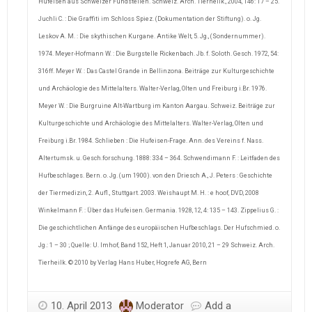
Hufeisen aus Schweizer Fundstellen. Schweiz. Arch. Tierheilk., 2004, 146: 17 – 25.
Juchli C. : Die Graffiti im Schloss Spiez. (Dokumentation der Stiftung). o. Jg.
Leskov A. M. : Die skythischen Kurgane. Antike Welt, 5. Jg., (Sondernummer).
1974. Meyer-Hofmann W. : Die Burgstelle Rickenbach. Jb. f. Soloth. Gesch. 1972, 54:
316ff. Meyer W. : Das Castel Grande in Bellinzona. Beiträge zur Kulturgeschichte
und Archäologie des Mittelalters. Walter-Verlag, Olten und Freiburg i.Br. 1976.
Meyer W. : Die Burgruine Alt-Wartburg im Kanton Aargau. Schweiz. Beiträge zur
Kulturgeschichte und Archäologie des Mittelalters. Walter-Verlag, Olten und
Freiburg i.Br. 1984. Schlieben : Die Hufeisen-Frage. Ann. des Vereins f. Nass.
Altertumsk. u. Gesch.forschung. 1888: 334 – 364. Schwendimann F. : Leitfaden des
Hufbeschlages. Bern. o. Jg. (um 1900). von den Driesch A., J. Peters : Geschichte
der Tiermedizin, 2. Aufl., Stuttgart. 2003. Weishaupt M. H. : e hoof, DVD, 2008
Winkelmann F. : Über das Hufeisen. Germania. 1928, 12, 4: 135 – 143. Zippelius G. :
Die geschichtlichen Anfänge des europäischen Hufbeschlags. Der Hufschmied. o.
Jg.: 1 – 30 ; Quelle: U. Imhof, Band 152, Heft 1, Januar 2010, 21 – 29 Schweiz. Arch.
Tierheilk. © 2010 by Verlag Hans Huber, Hogrefe AG, Bern
10. April 2013
Moderator
Add a