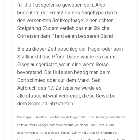
für die Fussgelenke gewesen sein. Also
bedeutete der Ersatz dieses Nageltyps durch
den versenkten Breitkopfnagel einen echten
Steigerung. Zudem verlieh das nun übliche
Griffeisen dem Pferd einen besseren Stand.
Bis zu dieser Zeit beschlug der Träger oder sein
Stallknecht das Pferd. Dabei wurde es nur mit
Eisen ausgerüstet, wenn eine weite Reise
bevorstand. Die Hufeisen bezog man beim
Dorfschmied oder auf dem Markt. Seit
Aufbruch des 17. Zeitspanne wurde es
allumfassend weit verbreitet, diese Gewerbe
dem Schmied abzutreten.
Bouchayer J. : Les Chartreux Maîtres de forges 1084 – 1170. Les forges forestières.
Le fer à travers les âges, hommes et tecniques. Nancy. 1956. Brose O. : Zur
Geschichte dese Hufbeschlages. Berlin. 1925. Imhof U. : Die Chronologie der