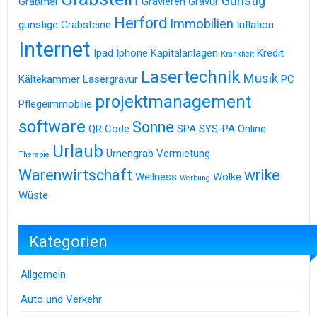
Günstig
Grabmal
Gravieren
Gravur
Herford
Immobilien
günstige Grabsteine
Inflation
Internet
Ipad
Iphone
Kapitalanlagen
Kredit
Krankheit
Lasertechnik
Musik
Kältekammer
Lasergravur
PC
projektmanagement
Pflegeimmobilie
software
Sonne
QR Code
SPA
SYS-PA Online
Urlaub
Urnengrab
Vermietung
Therapie
Warenwirtschaft
wrike
Wellness
Wolke
Werbung
Wüste
Kategorien
Allgemein
Auto und Verkehr