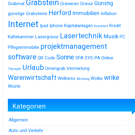
Grabstein
Günstig
Grabmal
Gravieren
Gravur
Herford
Immobilien
günstige Grabsteine
Inflation
Internet
Ipad
Iphone
Kapitalanlagen
Kredit
Krankheit
Lasertechnik
Musik
Kältekammer
Lasergravur
PC
projektmanagement
Pflegeimmobilie
software
Sonne
QR Code
SPA
SYS-PA Online
Urlaub
Urnengrab
Vermietung
Therapie
Warenwirtschaft
wrike
Wellness
Wolke
Werbung
Wüste
Kategorien
Allgemein
Auto und Verkehr