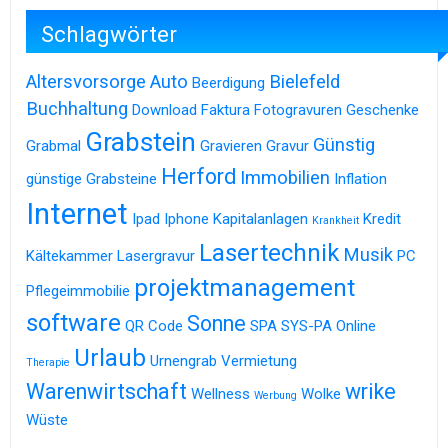
Schlagwörter
Altersvorsorge
Auto
Bielefeld
Beerdigung
Buchhaltung
Download
Faktura
Fotogravuren
Geschenke
Grabstein
Günstig
Grabmal
Gravieren
Gravur
Herford
Immobilien
günstige Grabsteine
Inflation
Internet
Ipad
Iphone
Kapitalanlagen
Kredit
Krankheit
Lasertechnik
Musik
Kältekammer
Lasergravur
PC
projektmanagement
Pflegeimmobilie
software
Sonne
QR Code
SPA
SYS-PA Online
Urlaub
Urnengrab
Vermietung
Therapie
Warenwirtschaft
wrike
Wellness
Wolke
Werbung
Wüste